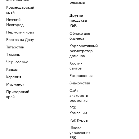
рекламы
Краснодарский
край
Другие
Нижний
продукты
Новгород
РБК
Пермский край
Облако для
бизнеса
Ростов-на-Дону
Корпоративный
Татарстан
регистратор
Тюмень
доменов
Черноземье
Хостинг
сайтов
Кавказ
Рег.решения
Карелия
Знакомства
Мурманск
Сайт
Приморский
знакомств
край
podbor.ru
РБК
Компании
РБК Курсы
Школа
управления
РБК