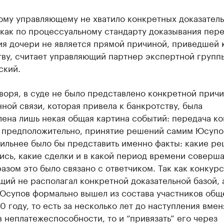
ому управляющему не хватило конкретных доказатель
 как по процессуальному стандарту доказывания пер
ия дочери не является прямой причиной, приведшей 
ву, считает управляющий партнер экспертной группы
ский.
воря, в суде не было представлено конкретной причи
ной связи, которая привела к банкротству, была
лена лишь некая общая картина событий: передача к
, предположительно, принятие решений самим Юсупо
вильнее было бы представить именно факты: какие р
сь, какие сделки и в какой период времени соверша
азом это было связано с ответчиком. Так как конкур
ий не располагал конкретной доказательной базой, 
Юсупов формально вышел из состава участников общ
0 году, то есть за несколько лет до наступления вме
 неплатежеспособности, то и “привязать” его через