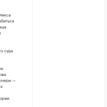
лекса
обиться
ьца
л
о суда
ри
ова
дочери —
ых
тории