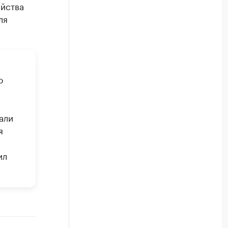
йства
ля
о
али
я
ил