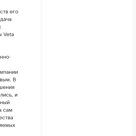
ств его
едача
к
 Veta
нно-
омпании
вым. В
ешения
лись, и
сный
а сам
ества
няемых