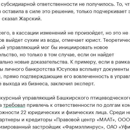
субсидиарной ответственности не получилось. То, чт
 оставила в силе это решение, только подчеркивает 
 сказал Жарский.
его, в кассации изменений не произойдет, но это не 
в выйдет сухим из воды, отмечает юрист. Теоретиче
ый управляющий мог бы инициировать новое
льство, но только в том случае, если он найдет
льно новые доказательства. К примеру, если в рамка
ы личного банкротства Юсупова всплывут документы
я, прямо подтверждающие его вовлеченность в управ
 выхода из бизнеса, заключил эксперт.
нкурсный управляющий Башкирского птицеводческог
са
требовал
привлечь к ответственности по долгам ко
ожности 22 юридических и физических лица. Среди н
артнеры и кредиторы «Правовой центр «МААТ», ООО
изированный застройщик «Фармэллинрус», ОАО «Уф