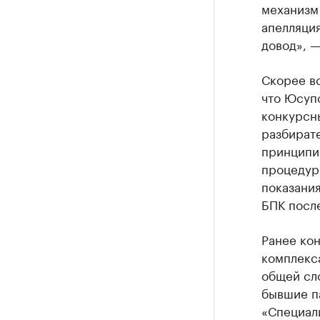
механизм 
апелляция
довод», —
Скорее вс
что Юсупо
конкурсн
разбирате
принципиа
процедур
показани
БПК после
Ранее ко
комплек
общей сл
бывшие п
«Специал