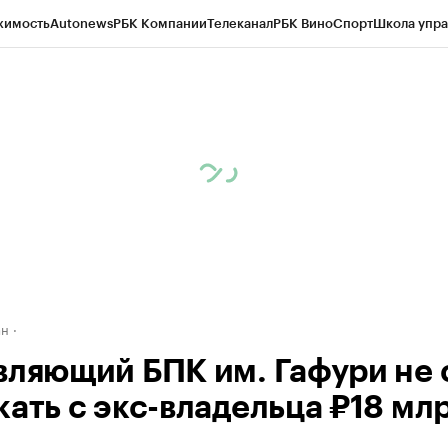
жимость
Autonews
РБК Компании
Телеканал
РБК Вино
Спорт
Школа упра
д
Стиль
Крипто
РБК Бизнес-среда
Дискуссионный клуб
Исследования
К
рагентов
Политика
Экономика
Бизнес
Технологии и медиа
Финансы
Рын
ан
вляющий БПК им. Гафури не 
кать с экс-владельца ₽18 мл