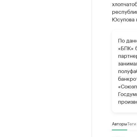
хлопчато
республи
Юсупова 
По дан
«БПК» 
партне
занима
полуфа
банкро
«Союзп
Госдум
произв
Авторы
Теги