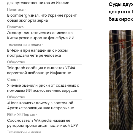
для путешественников из Италии
Суды двух
Политика
депутата 
Bloomberg узнал, что Украине грозит
обвал экспорта зерна
башкирск
Политика
Экспорт синтетических алмазов из
Китая резко вырос на фоне бума ИИ
Технологии и медиа
В Чехии при нападении с ножом
пострадали четыре человека
Общество
Telegraph сообщил о выплатах УЕФА
вероятной любовнице Инфантино
Спорт
Ученые оценили риски от созданных с
помощью ИИ искусственных вирусов
Общество
«Ноев ковчег»: почему в восточной
Арктике эволюция шла непрерывно
РБК и УК Первая
Сооснователь Wikipedia назвал ее
рупором пропаганды под эгидой ЦРУ
Технологии и медиа