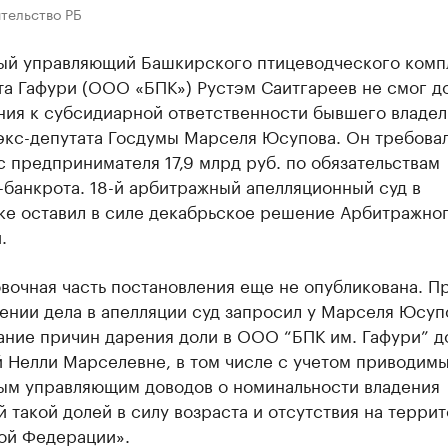
тельство РБ
ый управляющий Башкирского птицеводческого комп
та Гафури (ООО «БПК») Рустэм Саитгареев не смог д
ния к субсидиарной ответственности бывшего владел
 экс-депутата Госдумы Марселя Юсупова. Он требова
с предпринимателя 17,9 млрд руб. по обязательствам
банкрота. 18-й арбитражный апелляционный суд в
ке оставил в силе декабрьское решение Арбитражног
.
вочная часть постановления еще не опубликована. П
ении дела в апелляции суд запросил у Марселя Юсуп
ание причин дарения доли в ООО “БПК им. Гафури” 
 Нелли Марселевне, в том числе с учетом приводим
ым управляющим доводов о номинальности владения
 такой долей в силу возраста и отсутствия на терри
ой Федерации».