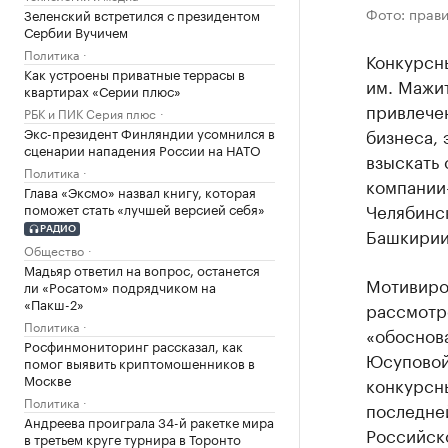
Фото: прави
Зеленский встретился с президентом
Сербии Вучичем
Политика
Конкурсн
Как устроены приватные террасы в
им. Мажи
квартирах «Серии плюс»
привлече
РБК и ПИК Серия плюс
Экс-президент Финляндии усомнился в
бизнеса,
сценарии нападения России на НАТО
взыскать 
Политика
компании-
Глава «Эксмо» назвал книгу, которая
Челябинс
поможет стать «лучшей версией себя»
Башкирии
РАДИО
Общество
Мадьяр ответил на вопрос, останется
Мотивиро
ли «Росатом» подрядчиком на
«Пакш-2»
рассмотр
Политика
«обоснов
Росфинмониторинг рассказал, как
Юсуповой
помог выявить криптомошенников в
Москве
конкурсн
Политика
последней
Андреева проиграла 34-й ракетке мира
Российск
в третьем круге турнира в Торонто