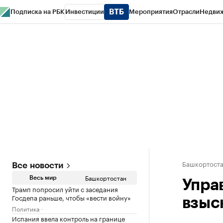
Подписка на РБК
Инвестиции
Мероприятия
Отрасли
Недви
РБК Курсы
РБК Life
Тренды
Визионеры
Национальные проекты
Горо
Спецпроекты СПб
Конференции СПб
Спецпроекты
Проверка конт
Башкортост
Все новости
Башкортостан
Весь мир
Упра
Трамп попросил уйти с заседания
Госдепа раньше, чтобы «вести войну»
взыс
Политика
Испания ввела контроль на границе