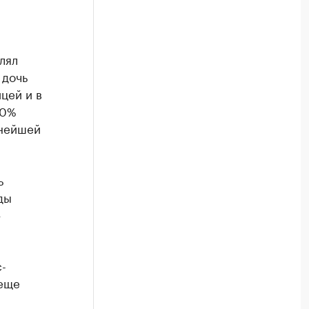
лял
 дочь
цей и в
50%
пнейшей
ь
ды
—
-
 еще