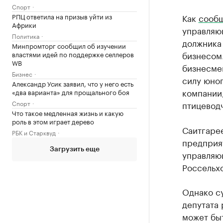
Спорт
РПЦ ответила на призыв уйти из
Как
сооб
Африки
управляю
Политика
должника 
Минпромторг сообщил об изучении
бизнесом
властями идей по поддержке селлеров
WB
бизнесмен
Бизнес
силу юног
Александр Усик заявил, что у него есть
компании,
«два варианта» для прощального боя
Спорт
птицевод
Что такое медленная жизнь и какую
роль в этом играет дерево
Саитгаре
РБК и Старквуд
предприят
Загрузить еще
управляю
Россельхо
Однако су
депутата
может бы