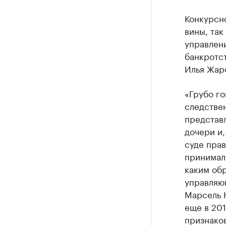
Конкурсн
вины, так
управлен
банкротст
Илья Жар
«Грубо го
следствен
представ
дочери и
суде пра
принимали
каким обр
управляющ
Марсель 
еще в 201
признаков