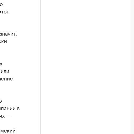
о
этот
значит,
ски
х
 или
ление
о
мпании в
их —
имский