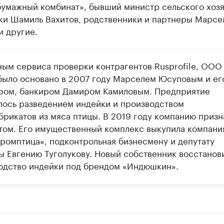
бумажный комбинат», бывший министр сельского хозя
ки Шамиль Вахитов, родственники и партнеры Марсе
и другие.
ным сервиса проверки контрагентов Rusprofile, ООО
было основано в 2007 году Марселем Юсуповым и ег
ром, банкиром Дамиром Камиловым. Предприятие
лось разведением индейки и производством
брикатов из мяса птицы. В 2019 году компанию призн
том. Его имущественный комплекс выкупила компани
ромптица», подконтрольная бизнесмену и депутату
ы Евгению Туголукову. Новый собственник восстанов
одство индейки под брендом «Индюшкин».