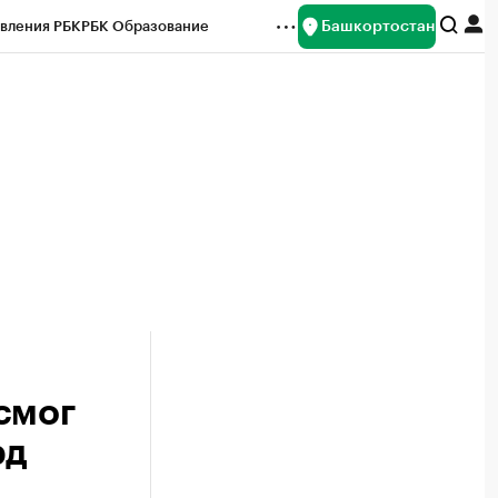
Башкортостан
вления РБК
РБК Образование
редитные рейтинги
Франшизы
Газета
ок наличной валюты
смог
рд