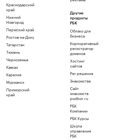
Краснодарский
край
Другие
Нижний
продукты
Новгород
РБК
Пермский край
Облако для
бизнеса
Ростов-на-Дону
Корпоративный
Татарстан
регистратор
Тюмень
доменов
Черноземье
Хостинг
сайтов
Кавказ
Рег.решения
Карелия
Знакомства
Мурманск
Сайт
Приморский
знакомств
край
podbor.ru
РБК
Компании
РБК Курсы
Школа
управления
РБК