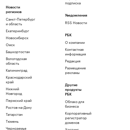
подписка
Новости
регионов
Уведомления
Санкт-Петербург
RSS Новости
и область
Екатеринбург
РБК
Новосибирск
О компании
Омск
Контактная
Башкортостан
информация
Вологодская
Редакция
область
Размещение
Калининград
рекламы
Краснодарский
край
Другие
Нижний
продукты
Новгород
РБК
Пермский край
Облако для
бизнеса
Ростов-на-Дону
Корпоративный
Татарстан
регистратор
Тюмень
доменов
Черноземье
Хостинг