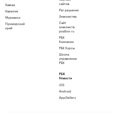
сайтов
Кавказ
Рег.решения
Карелия
Знакомства
Мурманск
Сайт
Приморский
знакомств
край
podbor.ru
РБК
Компании
РБК Курсы
Школа
управления
РБК
РБК
Новости
iOS
Android
AppGallery