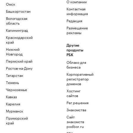
О компании
Омск
Контактная
Башкортостан
информация
Вологодская
Редакция
область
Размещение
Калининград
рекламы
Краснодарский
край
Другие
Нижний
продукты
Новгород
РБК
Пермский край
Облако для
бизнеса
Ростов-на-Дону
Корпоративный
Татарстан
регистратор
Тюмень
доменов
Черноземье
Хостинг
сайтов
Кавказ
Рег.решения
Карелия
Знакомства
Мурманск
Сайт
Приморский
знакомств
край
podbor.ru