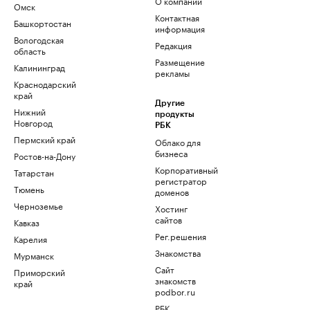
О компании
Омск
Контактная
Башкортостан
информация
Вологодская
Редакция
область
Размещение
Калининград
рекламы
Краснодарский
край
Другие
Нижний
продукты
Новгород
РБК
Пермский край
Облако для
бизнеса
Ростов-на-Дону
Корпоративный
Татарстан
регистратор
Тюмень
доменов
Черноземье
Хостинг
сайтов
Кавказ
Рег.решения
Карелия
Знакомства
Мурманск
Сайт
Приморский
знакомств
край
podbor.ru
РБК