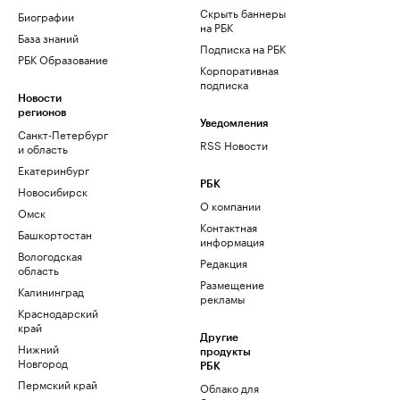
Скрыть баннеры
Биографии
на РБК
База знаний
Подписка на РБК
РБК Образование
Корпоративная
подписка
Новости
регионов
Уведомления
Санкт-Петербург
RSS Новости
и область
Екатеринбург
РБК
Новосибирск
О компании
Омск
Контактная
Башкортостан
информация
Вологодская
Редакция
область
Размещение
Калининград
рекламы
Краснодарский
край
Другие
Нижний
продукты
Новгород
РБК
Пермский край
Облако для