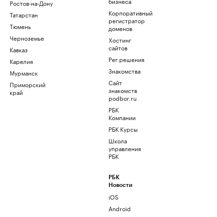
бизнеса
Ростов-на-Дону
Корпоративный
Татарстан
регистратор
Тюмень
доменов
Черноземье
Хостинг
сайтов
Кавказ
Рег.решения
Карелия
Знакомства
Мурманск
Сайт
Приморский
знакомств
край
podbor.ru
РБК
Компании
РБК Курсы
Школа
управления
РБК
РБК
Новости
iOS
Android