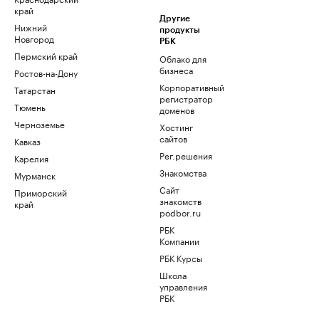
край
Другие
Нижний
продукты
Новгород
РБК
Пермский край
Облако для
бизнеса
Ростов-на-Дону
Корпоративный
Татарстан
регистратор
Тюмень
доменов
Черноземье
Хостинг
сайтов
Кавказ
Рег.решения
Карелия
Знакомства
Мурманск
Сайт
Приморский
знакомств
край
podbor.ru
РБК
Компании
РБК Курсы
Школа
управления
РБК