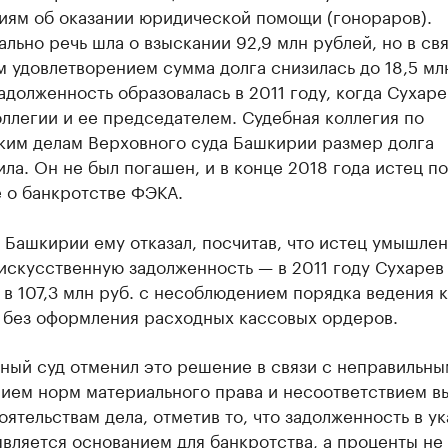
иям об оказании юридической помощи (гонораров).
льно речь шла о взыскании 92,9 млн рублей, но в свя
 удовлетворением сумма долга снизилась до 18,5 мл
адолженность образовалась в 2011 году, когда Сухаре
ллегии и ее председателем. Судебная коллегия по
ким делам Верховного суда Башкирии размер долга
ла. Он не был погашен, и в конце 2018 года истец п
 о банкротстве ФЭКА.
Башкирии ему отказал, посчитав, что истец умышле
искусственную задолженность — в 2011 году Сухарев
в 107,3 млн руб. с несоблюдением порядка ведения 
 без оформления расходных кассовых ордеров.
ный суд отменил это решение в связи с неправильны
ием норм материального права и несоответствием в
оятельствам дела, отметив то, что задолженность в у
вляется основанием для банкротства, а проценты не