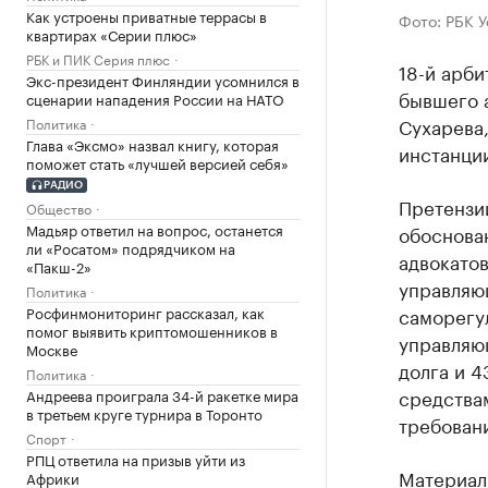
Как устроены приватные террасы в
Фото: РБК 
квартирах «Серии плюс»
РБК и ПИК Серия плюс
18-й арби
Экс-президент Финляндии усомнился в
бывшего а
сценарии нападения России на НАТО
Сухарева
Политика
Глава «Эксмо» назвал книгу, которая
инстанции
поможет стать «лучшей версией себя»
РАДИО
Претензи
Общество
Мадьяр ответил на вопрос, останется
обоснова
ли «Росатом» подрядчиком на
адвокато
«Пакш-2»
управляю
Политика
Росфинмониторинг рассказал, как
саморегу
помог выявить криптомошенников в
управляющ
Москве
долга и 4
Политика
средствам
Андреева проиграла 34-й ракетке мира
в третьем круге турнира в Торонто
требован
Спорт
РПЦ ответила на призыв уйти из
Материал
Африки