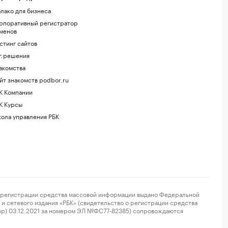
лако для бизнеса
рпоративный регистратор
менов
стинг сайтов
г.решения
акомства
йт знакомств podbor.ru
К Компании
К Курсы
ола управления РБК
регистрации средства массовой информации выдано Федеральной
и сетевого издания «РБК» (свидетельство о регистрации средства
ор) 03.12.2021 за номером ЭЛ №ФС77-82385) сопровождаются