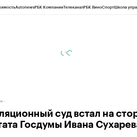
жимость
Autonews
РБК Компании
Телеканал
РБК Вино
Спорт
Школа упра
д
Стиль
Крипто
РБК Бизнес-среда
Дискуссионный клуб
Исследования
К
рагентов
Политика
Экономика
Бизнес
Технологии и медиа
Финансы
Рын
ан
ляционный суд встал на сто
тата Госдумы Ивана Сухарев