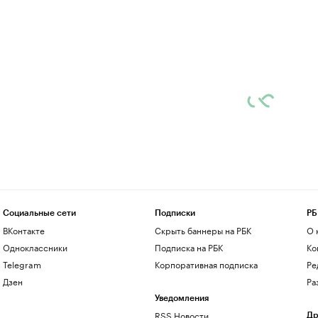
Социальные сети
Подписки
РБ
ВКонтакте
Скрыть баннеры на РБК
О 
Одноклассники
Подписка на РБК
Ко
Telegram
Корпоративная подписка
Ре
Дзен
Ра
Уведомления
RSS Новости
Др