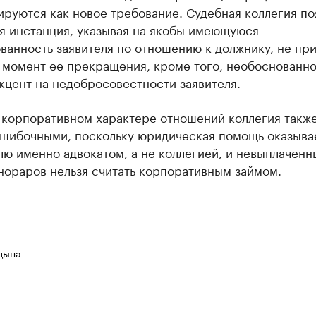
руются как новое требование. Судебная коллегия по
я инстанция, указывая на якобы имеющуюся
анность заявителя по отношению к должнику, не при
 момент ее прекращения, кроме того, необоснованн
кцент на недобросовестности заявителя.
 корпоративном характере отношений коллегия такж
ошибочными, поскольку юридическая помощь оказыва
ю именно адвокатом, а не коллегией, и невыплаченн
нораров нельзя считать корпоративным займом.
цына