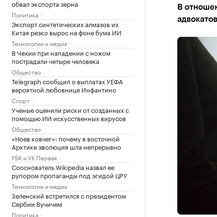
обвал экспорта зерна
В отноше
Политика
адвокато
Экспорт синтетических алмазов из
Китая резко вырос на фоне бума ИИ
Технологии и медиа
В Чехии при нападении с ножом
пострадали четыре человека
Общество
Telegraph сообщил о выплатах УЕФА
вероятной любовнице Инфантино
Спорт
Ученые оценили риски от созданных с
помощью ИИ искусственных вирусов
Общество
«Ноев ковчег»: почему в восточной
Арктике эволюция шла непрерывно
РБК и УК Первая
Сооснователь Wikipedia назвал ее
рупором пропаганды под эгидой ЦРУ
Технологии и медиа
Зеленский встретился с президентом
Сербии Вучичем
Политика