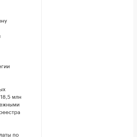
ону
й
егии
ых
18,5 млн
нежными
 реестра
латы по