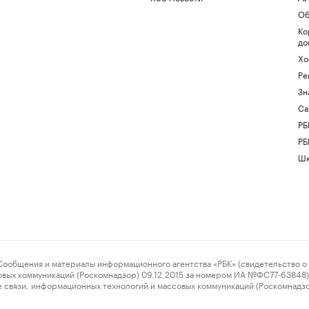
Об
Ко
до
Хо
Ре
Зн
Са
РБ
РБ
Шк
ения и материалы информационного агентства «РБК» (свидетельство о 
овых коммуникаций (Роскомнадзор) 09.12.2015 за номером ИА №ФС77-63848) 
 связи, информационных технологий и массовых коммуникаций (Роскомнадз