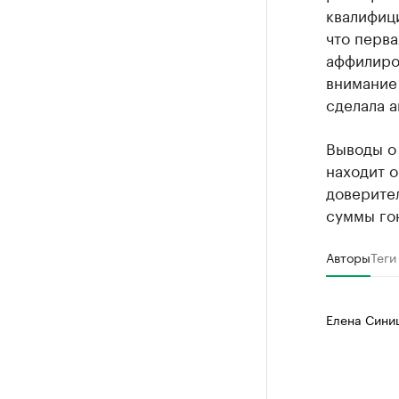
квалифици
что перва
аффилиров
внимание
сделала а
Выводы о
находит 
доверител
суммы го
Авторы
Теги
Елена Сини