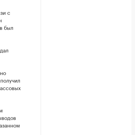
зи с
н
в был
одал
нно
 получил
кассовых
м
ыводов
казанном