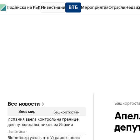
Подписка на РБК
Инвестиции
Мероприятия
Отрасли
Недви
РБК Курсы
РБК Life
Тренды
Визионеры
Национальные проекты
Горо
Спецпроекты СПб
Конференции СПб
Спецпроекты
Проверка конт
Башкортост
Все новости
Башкортостан
Весь мир
Апел
Испания ввела контроль на границе
для путешественников из Италии
депу
Политика
Bloomberg узнал, что Украине грозит