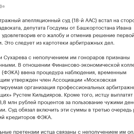
Уфа
тражный апелляционный суд (18-й ААС) встал на стор
двоката, депутата Госдумы от Башкортостана Ивана
, удовлетворив его жалобу и отменив решение перво
. Это следует из картотеки арбитражных дел.
и Сухарева с неполучением им гонораров признаны
нными. В отношении Финансово-экономической колл
в (ФЭКА) ввена процедура наблюдения, временным
щим утвержден член Ассоциации «Московская
лируемая организация профессиональных арбитражн
их» Рустем Кильдияров. Кроме того, истцу выплатят 
3,8 млн рублей процентов за пользование чужими де
и. Суд обязал включить эти суммы в третью очередь
ий кредиторов ФЭКА.
ьные претензии истца связаны с неполучением им оп