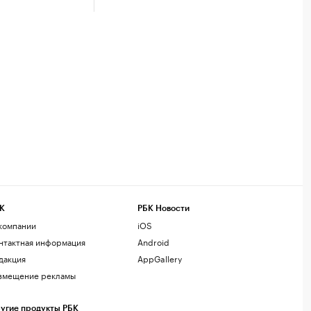
К
РБК Новости
компании
iOS
нтактная информация
Android
дакция
AppGallery
змещение рекламы
угие продукты РБК