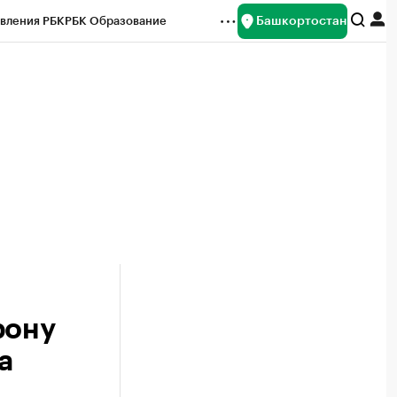
Башкортостан
вления РБК
РБК Образование
редитные рейтинги
Франшизы
Газета
ок наличной валюты
рону
а