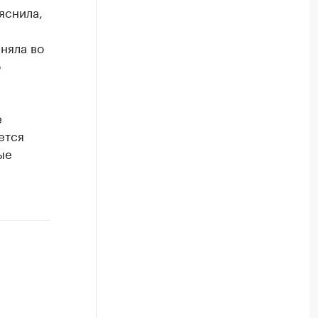
яснила,
няла во
о
е
ется
ые