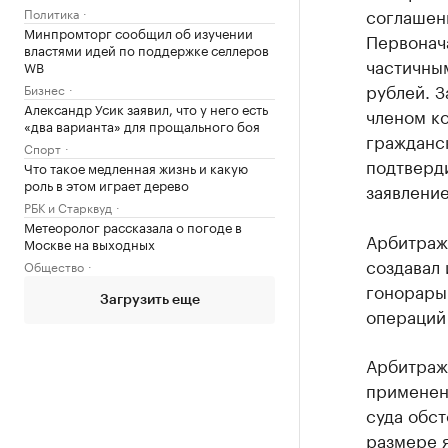
соглашен
Политика
Минпромторг сообщил об изучении
Первонача
властями идей по поддержке селлеров
частичным
WB
рублей. З
Бизнес
Александр Усик заявил, что у него есть
членом ко
«два варианта» для прощального боя
гражданс
Спорт
подтверди
Что такое медленная жизнь и какую
роль в этом играет дерево
заявление
РБК и Старквуд
Метеоролог рассказала о погоде в
Арбитраж 
Москве на выходных
создавал 
Общество
гонорары 
Загрузить еще
операций
Арбитраж
применен
суда обст
размере я