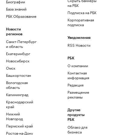
Скрыть баннеры
Биографии
на РБК
База знаний
Подписка на РБК
РБК Образование
Корпоративная
подписка
Новости
регионов
Уведомления
Санкт-Петербург
RSS Новости
и область
Екатеринбург
РБК
Новосибирск
О компании
Омск
Контактная
Башкортостан
информация
Вологодская
Редакция
область
Размещение
Калининград
рекламы
Краснодарский
край
Другие
Нижний
продукты
Новгород
РБК
Пермский край
Облако для
бизнеса
Ростов-на-Дону