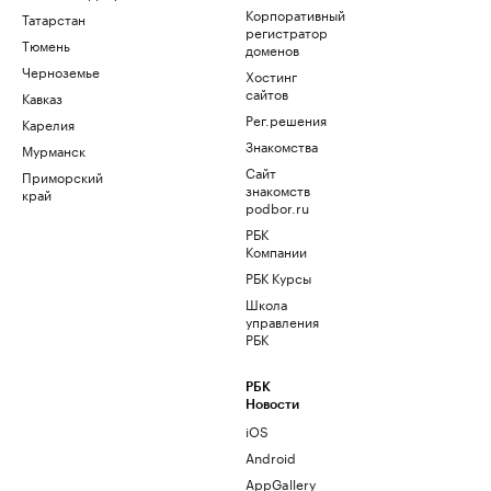
Корпоративный
Татарстан
регистратор
Тюмень
доменов
Черноземье
Хостинг
сайтов
Кавказ
Рег.решения
Карелия
Знакомства
Мурманск
Сайт
Приморский
знакомств
край
podbor.ru
РБК
Компании
РБК Курсы
Школа
управления
РБК
РБК
Новости
iOS
Android
AppGallery