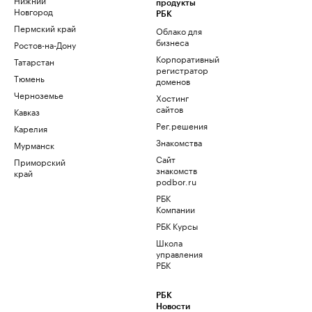
продукты
Новгород
РБК
Пермский край
Облако для
бизнеса
Ростов-на-Дону
Корпоративный
Татарстан
регистратор
Тюмень
доменов
Черноземье
Хостинг
сайтов
Кавказ
Рег.решения
Карелия
Знакомства
Мурманск
Сайт
Приморский
знакомств
край
podbor.ru
РБК
Компании
РБК Курсы
Школа
управления
РБК
РБК
Новости