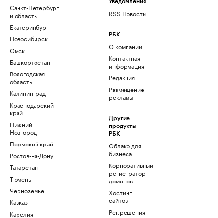
Уведомления
Санкт-Петербург
RSS Новости
и область
Екатеринбург
РБК
Новосибирск
О компании
Омск
Контактная
Башкортостан
информация
Вологодская
Редакция
область
Размещение
Калининград
рекламы
Краснодарский
край
Другие
Нижний
продукты
Новгород
РБК
Пермский край
Облако для
бизнеса
Ростов-на-Дону
Корпоративный
Татарстан
регистратор
Тюмень
доменов
Черноземье
Хостинг
сайтов
Кавказ
Рег.решения
Карелия