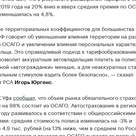
2019 года на 20% вниз и вверх средняя премия по ОС
уменьшилась на 4,8%.
е территориальных коэффициентов для большинства
РФ говорит об уменьшении влияния территории на ра
о ОСАГО и увеличении влияния персональных характе
льца. Это справедливый подход к тарифообразовани
озволит аккуратным автовладельцам платить за поли
ной «автогражданки» меньше, а для неаккуратных ст
льным стимулом ездить более безопасно», — сказал
т РСА
.
Игорь Юргенс
К Уфа
сообщал
, что объем рынка обязательного страх
 на 98% состоит из ОСАГО. Автострахование в регио
году развивалось в соответствии с общероссийскими
ми: средняя стоимость полиса изменилась на -3% и
 4,9 тыс. рублей (на 13% ниже, чем в среднем по Рос
о договоров и взносов по ОСАГО выросло за первый