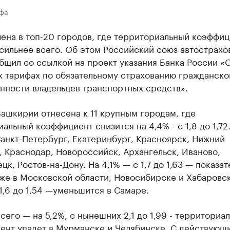
Уфа
ена в топ-20 городов, где территориальный коэффиц
 сильнее всего. Об этом Российский союз автострах
бщил со ссылкой на проект указания Банка России «
х тарифах по обязательному страхованию гражданско
нности владельцев транспортных средств».
ашкирии отнесена к 11 крупным городам, где
альный коэффициент снизится на 4,4% - с 1,8 до 1,72
анкт-Петербург, Екатеринбург, Красноярск, Нижний
 Краснодар, Новороссийск, Архангельск, Иваново,
цк, Ростов-на-Дону. На 4,1% — с 1,7 до 1,63 — показат
же в Московской области, Новосибирске и Хабаровск
1,6 до 1,54 —уменьшится в Самаре.
сего — на 5,2%, с нынешних 2,1 до 1,99 - территориа
ент упадет в Мурманске и Челябинске. С действующи