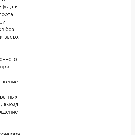
ифы для
порта
ей
ся без
и вверх
онного
 при
ожение.
кратных
, выезд
ождение
коридора