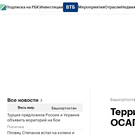
Подписка на РБК
Инвестиции
Мероприятия
Отрасли
Недви
РБК Курсы
РБК Life
Тренды
Визионеры
Национальные проекты
Горо
Спецпроекты СПб
Конференции СПб
Спецпроекты
Проверка конт
Башкортост
Все новости
Башкортостан
Весь мир
Терр
Турция предложила России и Украине
объявить мораторий на бои
ОСАГ
Политика
Пловец Степанов встал на колени и