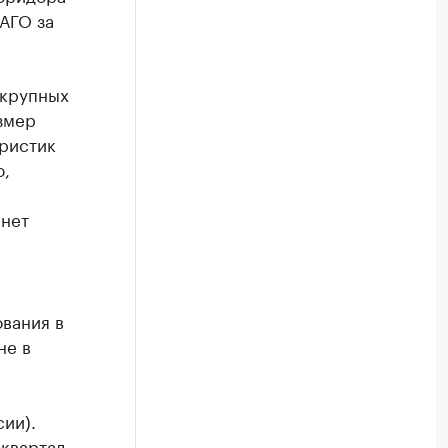
АГО за
 крупных
змер
ристик
ю,
с
анет
ования в
не в
сии).
 квартал