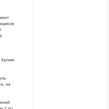
иент
овщиков
О
й
. Кроме
ель
е, на
льный
х 2 до