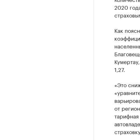
2020 года
страховым
Как пояс
коэффици
населенн
Благовеще
Кумертау, 
1,27.
«Это сниж
«уравните
варьирова
от регион
тарифная 
автовладе
страховку