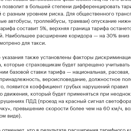
о позволит в большей степени дифференцировать тар
й с разным уровнем риска. Для общественного транс
ые автобусы, троллейбусы, трамваи) опускание нижн
арифа составит 5%, верхняя граница тарифа останет
й. Наибольшее расширение коридора — на 30% вниз 
мотрено для такси.
е указания также установлены факторы дискриминаци
а, которые страховщикам будет запрещено учитывать
ии базовой ставки тарифа — национальная, расовая,
 принадлежность, вероисповедание, должностное пол
го, появится коэффициент грубых нарушений правил
о движения, который будет применяться при неодно
арушениях ПДД (проезд на красный сигнал светофора
чку», превышение скорости более чем на 60 км/ч, в
ом виде).
 отмечает, что в результате расширения тарифного 