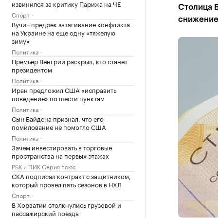
извинился за критику Парижа на ЧЕ
Столица 
Спорт
снижение
Вучич предрек затягивание конфликта
на Украине на еще одну «тяжелую
зиму»
Политика
Премьер Венгрии раскрыл, кто станет
президентом
Политика
Иран предложил США «исправить
поведение» по шести пунктам
Политика
Сын Байдена признал, что его
помилование не помогло США
Политика
Зачем инвестировать в торговые
пространства на первых этажах
РБК и ПИК Серия плюс
СКА подписал контракт с защитником,
который провел пять сезонов в НХЛ
Спорт
В Хорватии столкнулись грузовой и
пассажирский поезда