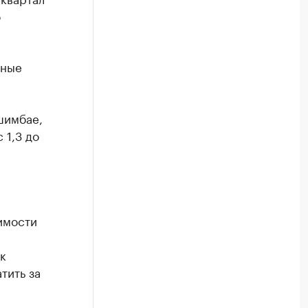
о
ьные
шимбае,
 1,3 до
имости
к
тить за