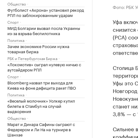
Общество
Фото: РБК 
Футболист «Акрона» установил рекорд
РПЛ по заблокированным ударам
Уфа включ
Спорт
МИД Болгарии вызвал посла Украины
снизится
из-за взрыва беспилотника
(РСА) соо
Политика
страховы
Зачем экономике России нужна
товарная биржа
ответстве
РБК и Петербургская Биржа
«Локомотив» сыграл нулевую ничью с
Столица Б
аутсайдером РПЛ
территори
Спорт
Уфы это С
Bloomberg назвал три выхода для
Киева на фоне дефицита ракет ПВО
Новгород,
Политика
Новокузне
«Веселый молочник» Уолкер купил
станет ни
билеты в Стамбул на случай
выдворения
3,8% — с 
Общество
Марат и Динара Сафины сыграют с
Сильнее в
Федерером и Ли На на турнире в
Шанхае
коэффици