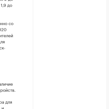
1,9 до
нно со
020
дителей
для
ск-
аличие
тройств.
ра для
 и