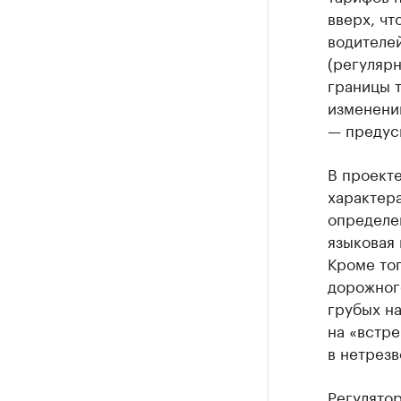
вверх, чт
водителе
(регулярн
границы т
изменени
— предус
В проект
характер
определен
языковая
Кроме то
дорожног
грубых н
на «встре
в нетрезв
Регулятор