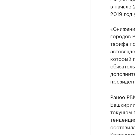
в начале 
2019 год 
«Снижени
городов 
тарифа п
автовладе
который п
обязатель
дополните
президен
Ранее РБ
Башкирии
текущем 
тенденция
составила
Количеств