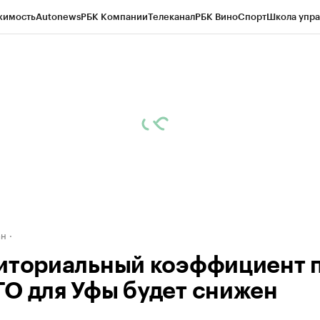
жимость
Autonews
РБК Компании
Телеканал
РБК Вино
Спорт
Школа упра
д
Стиль
Крипто
РБК Бизнес-среда
Дискуссионный клуб
Исследования
К
рагентов
Политика
Экономика
Бизнес
Технологии и медиа
Финансы
Рын
ан
иториальный коэффициент 
О для Уфы будет снижен