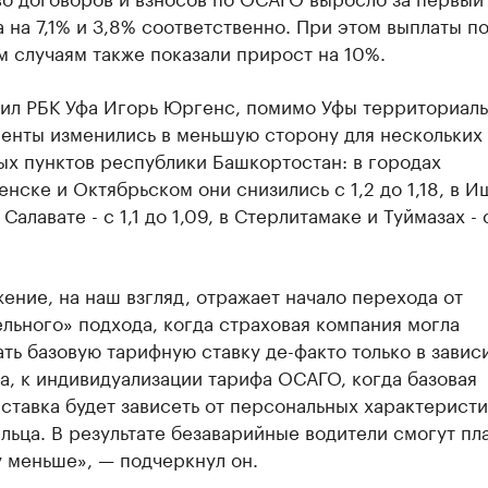
 на 7,1% и 3,8% соответственно. При этом выплаты п
 случаям также показали прирост на 10%.
нил РБК Уфа Игорь Юргенс, помимо Уфы территориал
енты изменились в меньшую сторону для нескольких
ых пунктов республики Башкортостан: в городах
нске и Октябрьском они снизились с 1,2 до 1,18, в И
Салавате - с 1,1 до 1,09, в Стерлитамаке и Туймазах - с
ение, на наш взгляд, отражает начало перехода от
льного» подхода, когда страховая компания могла
ть базовую тарифную ставку де-факто только в завис
а, к индивидуализации тарифа ОСАГО, когда базовая
ставка будет зависеть от персональных характеристи
льца. В результате безаварийные водители смогут пла
 меньше», — подчеркнул он.