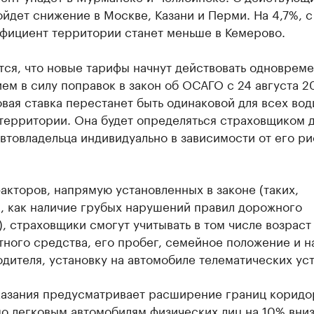
ойдет снижение в Москве, Казани и Перми. На 4,7%, с 
ффициент территории станет меньше в Кемерово.
ся, что новые тарифы начнут действовать одновреме
ем в силу поправок в закон об ОСАГО с 24 августа 2
овая ставка перестанет быть одинаковой для всех во
территории. Она будет определяться страховщиком 
втовладельца индивидуально в зависимости от его ри
кторов, напрямую установленных в законе (таких,
, как наличие грубых нарушений правил дорожного
, страховщики смогут учитывать в том числе возраст
ного средства, его пробег, семейное положение и н
одителя, установку на автомобиле телематических ус
казания предусматривает расширение границ коридо
о легковым автомобилям физических лиц на 10% вниз