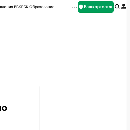
Башкортостан
вления РБК
РБК Образование
редитные рейтинги
Франшизы
Газета
ок наличной валюты
по