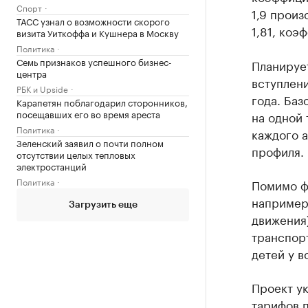
Спорт
1,9 произ
ТАСС узнал о возможности скорого
1,81, коэ
визита Уиткоффа и Кушнера в Москву
Политика
Семь признаков успешного бизнес-
Планирует
центра
вступлени
РБК и Upside
года. Баз
Карапетян поблагодарил сторонников,
посещавших его во время ареста
на одной 
Политика
каждого а
Зеленский заявил о почти полном
профиля.
отсутствии целых тепловых
электростанций
Политика
Помимо фа
например
Загрузить еще
движения)
транспорт
детей у в
Проект у
тарифов п