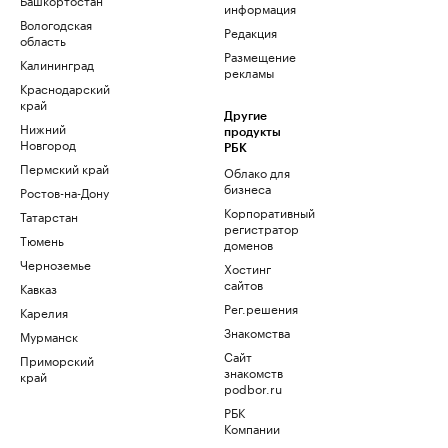
информация
Вологодская
Редакция
область
Размещение
Калининград
рекламы
Краснодарский
край
Другие
Нижний
продукты
Новгород
РБК
Пермский край
Облако для
бизнеса
Ростов-на-Дону
Корпоративный
Татарстан
регистратор
Тюмень
доменов
Черноземье
Хостинг
сайтов
Кавказ
Рег.решения
Карелия
Знакомства
Мурманск
Сайт
Приморский
знакомств
край
podbor.ru
РБК
Компании