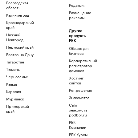
Вологодская
Редакция
область
Размещение
Калининград
рекламы
Краснодарский
край
Другие
Нижний
продукты
Новгород
РБК
Пермский край
Облако для
бизнеса
Ростов-на-Дону
Корпоративный
Татарстан
регистратор
Тюмень
доменов
Черноземье
Хостинг
сайтов
Кавказ
Рег.решения
Карелия
Знакомства
Мурманск
Сайт
Приморский
знакомств
край
podbor.ru
РБК
Компании
РБК Курсы