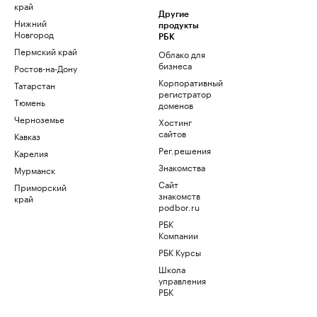
край
Другие
Нижний
продукты
Новгород
РБК
Пермский край
Облако для
бизнеса
Ростов-на-Дону
Корпоративный
Татарстан
регистратор
Тюмень
доменов
Черноземье
Хостинг
сайтов
Кавказ
Рег.решения
Карелия
Знакомства
Мурманск
Сайт
Приморский
знакомств
край
podbor.ru
РБК
Компании
РБК Курсы
Школа
управления
РБК