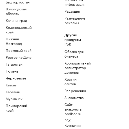
Башкортостан
информация
Вологодская
Редакция
область
Размещение
Калининград
рекламы
Краснодарский
край
Другие
Нижний
продукты
Новгород
РБК
Пермский край
Облако для
бизнеса
Ростов-на-Дону
Корпоративный
Татарстан
регистратор
Тюмень
доменов
Черноземье
Хостинг
сайтов
Кавказ
Рег.решения
Карелия
Знакомства
Мурманск
Сайт
Приморский
знакомств
край
podbor.ru
РБК
Компании