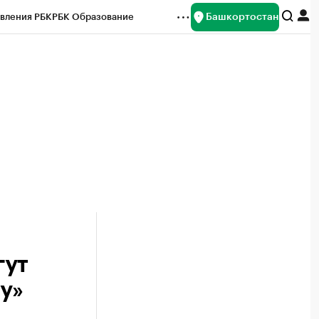
Башкортостан
вления РБК
РБК Образование
редитные рейтинги
Франшизы
Газета
ок наличной валюты
гут
у»