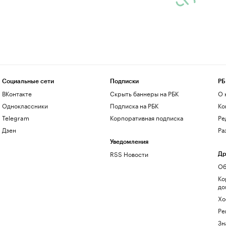
Социальные сети
Подписки
РБ
ВКонтакте
Скрыть баннеры на РБК
О 
Одноклассники
Подписка на РБК
Ко
Telegram
Корпоративная подписка
Ре
Дзен
Ра
Уведомления
RSS Новости
Др
Об
Ко
до
Хо
Ре
Зн