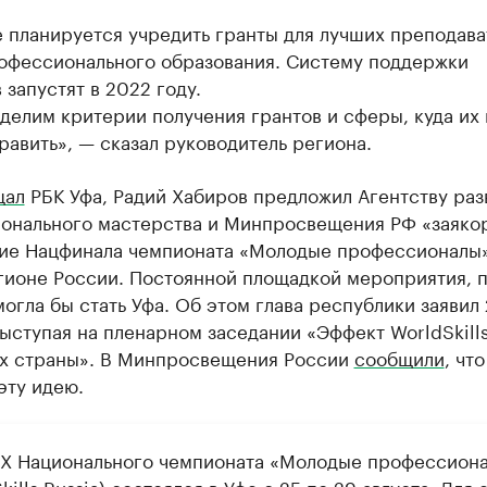
 планируется учредить гранты для лучших преподава
офессионального образования. Систему поддержки
 запустят в 2022 году.
делим критерии получения грантов и сферы, куда их
равить», — сказал руководитель региона.
щал
РБК Уфа, Радий Хабиров предложил Агентству раз
онального мастерства и Минпросвещения РФ «заяко
ие Нацфинала чемпионата «Молодые профессионалы»
гионе России. Постоянной площадкой мероприятия, п
огла бы стать Уфа. Об этом глава республики заявил
выступая на пленарном заседании «Эффект WorldSkills
х страны». В Минпросвещения России
сообщили
, чт
эту идею.
IX Национального чемпионата «Молодые профессион
kills Russia) состоялся в Уфе с 25 по 29 августа. Для 