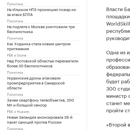
Политика
Власти Б
На Ильском НПЗ произошел пожар из-
за атаки БПЛА
площадки
Политика
WorldSkil
На подлете к Москве уничтожили три
республик
беспилотника
руководи
Политика
Как Ходынка стала новым центром
притяжения
Одна из 
РБК и Stone
професси
Над Ростовской областью перехватили
более 30 беспилотников
образован
Политика
федераль
Украинские дроны атаковали
будет раб
промпредприятие в Самарской
300 студе
области
Политика
министр о
Зачем смартфону телеобъектив, 200
станет ме
Мп и большой сенсор
пройти ст
РБК и Huawei
Новая Зеландия анонсировала 36-й
пакет санкций против России
«Второй 
Политика