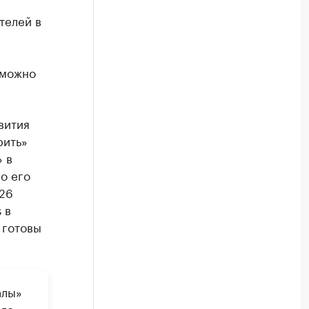
телей в
 можно
вития
рить»
 в
о его
 26
 в
о готовы
алы»
его