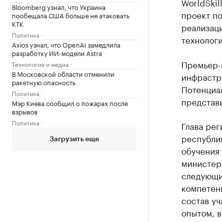
WorldSkil
Bloomberg узнал, что Украина
проект п
пообещала США больше не атаковать
КТК
реализац
Политика
технолог
Axios узнал, что OpenAI замедлила
разработку ИИ-модели Astra
Премьер-м
Технологии и медиа
В Московской области отменили
инфрастру
ракетную опасность
Потенциа
Политика
представи
Мэр Киева сообщил о пожарах после
взрывов
Политика
Глава рег
республи
Загрузить еще
обучения 
министерс
следующи
компетен
состав уч
опытом, в