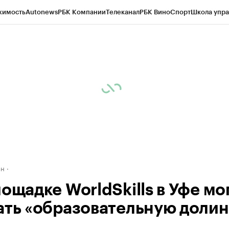
жимость
Autonews
РБК Компании
Телеканал
РБК Вино
Спорт
Школа упра
д
Стиль
Крипто
РБК Бизнес-среда
Дискуссионный клуб
Исследования
К
рагентов
Политика
Экономика
Бизнес
Технологии и медиа
Финансы
Рын
ан
ощадке WorldSkills в Уфе мо
ать «образовательную долин