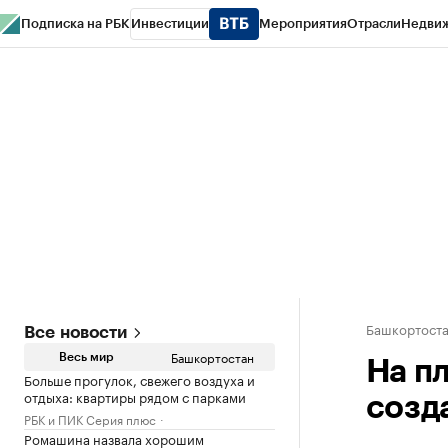
Подписка на РБК
Инвестиции
Мероприятия
Отрасли
Недви
РБК Курсы
РБК Life
Тренды
Визионеры
Национальные проекты
Горо
Спецпроекты СПб
Конференции СПб
Спецпроекты
Проверка конт
Башкортост
Все новости
Башкортостан
Весь мир
На пл
Больше прогулок, свежего воздуха и
отдыха: квартиры рядом с парками
созд
РБК и ПИК Серия плюс
Ромашина назвала хорошим