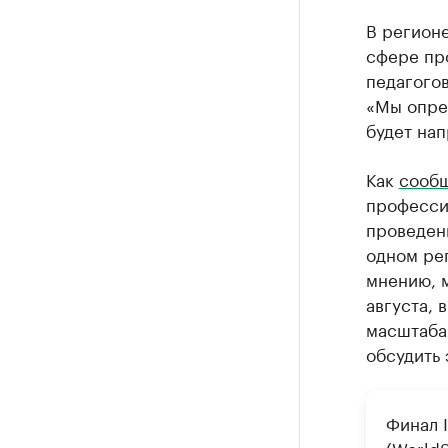
В регионе
сфере пр
педагогов
«Мы опре
будет нап
Как
сооб
професси
проведен
одном ре
мнению, м
августа, 
масштаба
обсудить 
Финал 
(WorldS