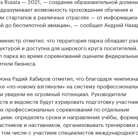
ls Russia — 2021, — создание образовательной долины
одразумевает возможность прохождения обучения и
ии стартапов в различных отраслях — от информацио
ий до беспилотной авиации», — сообщил Андрей Наза
инистр отметил, что территория парка обладает раз
ктурой и доступна для широкого круга посетителей.
л парка во время соревнований оценили федеральные
тели бизнеса.
иона Радий Хабиров отметил, что благодаря чемпиона
ке «по-новому взглянули» на систему профессиональ
и увидели ее огромный потенциал. Руководители
тв и ведомств будут курировать подготовку участни
х профессиональных соревнований по отдельным
циям: определять сроки и направления учёбы, форми
астников и наставников, организовывать тренировки 
 том числе с участием специалистов международного