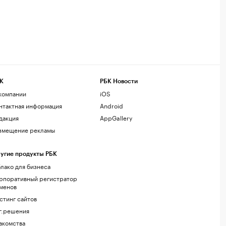
К
РБК Новости
компании
iOS
нтактная информация
Android
дакция
AppGallery
змещение рекламы
угие продукты РБК
лако для бизнеса
рпоративный регистратор
менов
стинг сайтов
г.решения
акомства