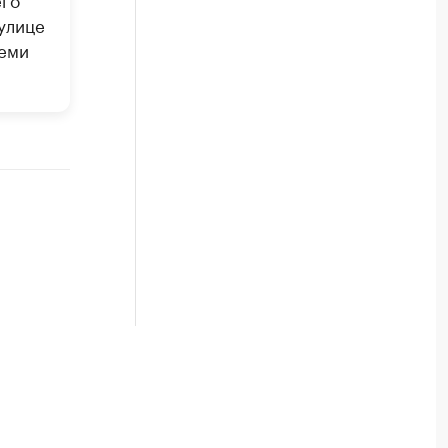
улице
семи