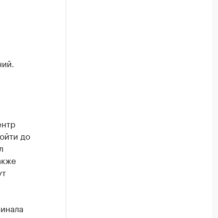
ний.
ентр
ойти до
л
акже
ут
финала