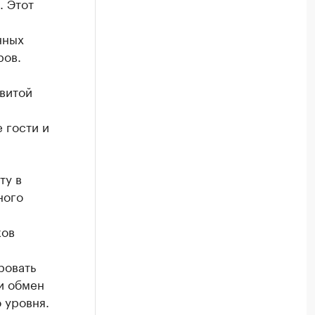
. Этот
нных
ров.
витой
 гости и
ту в
ного
ков
ровать
и обмен
 уровня.