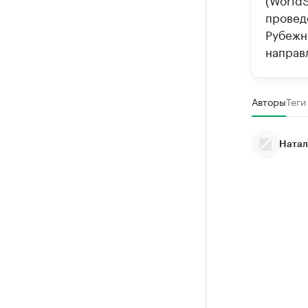
провед
Рубежн
направ
Авторы
Теги
Натал