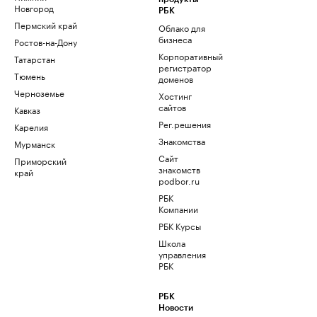
Новгород
РБК
Пермский край
Облако для
бизнеса
Ростов-на-Дону
Корпоративный
Татарстан
регистратор
Тюмень
доменов
Черноземье
Хостинг
сайтов
Кавказ
Рег.решения
Карелия
Знакомства
Мурманск
Сайт
Приморский
знакомств
край
podbor.ru
РБК
Компании
РБК Курсы
Школа
управления
РБК
РБК
Новости