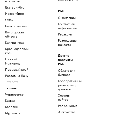
и область
Екатеринбург
РБК
Новосибирск
О компании
Омск
Контактная
Башкортостан
информация
Вологодская
Редакция
область
Размещение
Калининград
рекламы
Краснодарский
край
Другие
Нижний
продукты
Новгород
РБК
Пермский край
Облако для
бизнеса
Ростов-на-Дону
Корпоративный
Татарстан
регистратор
Тюмень
доменов
Черноземье
Хостинг
сайтов
Кавказ
Рег.решения
Карелия
Знакомства
Мурманск