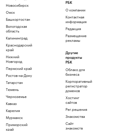
РБК
Новосибирск
О компании
Омск
Контактная
Башкортостан
информация
Вологодская
Редакция
область
Размещение
Калининград
рекламы
Краснодарский
край
Другие
Нижний
продукты
Новгород
РБК
Пермский край
Облако для
бизнеса
Ростов-на-Дону
Корпоративный
Татарстан
регистратор
Тюмень
доменов
Черноземье
Хостинг
сайтов
Кавказ
Рег.решения
Карелия
Знакомства
Мурманск
Сайт
Приморский
знакомств
край