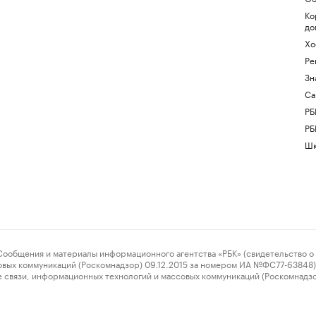
Ко
до
Хо
Ре
Зн
Са
РБ
РБ
Шк
ения и материалы информационного агентства «РБК» (свидетельство о 
овых коммуникаций (Роскомнадзор) 09.12.2015 за номером ИА №ФС77-63848) 
 связи, информационных технологий и массовых коммуникаций (Роскомнадз