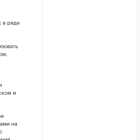
 в ряде
изовать
ом,
и
ском и
ии
ами на
с
ения