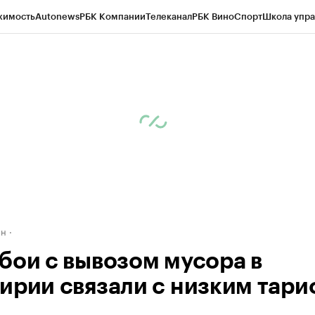
жимость
Autonews
РБК Компании
Телеканал
РБК Вино
Спорт
Школа упра
д
Стиль
Крипто
РБК Бизнес-среда
Дискуссионный клуб
Исследования
К
рагентов
Политика
Экономика
Бизнес
Технологии и медиа
Финансы
Рын
ан
бои с вывозом мусора в
ирии связали с низким тар