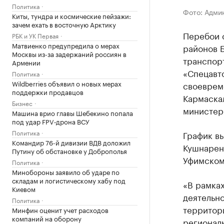
Политика
Фото: Адми
Киты, тундра и космические пейзажи:
зачем ехать в восточную Арктику
Перебои 
РБК и УК Первая
Матвиенко предупредила о мерах
районов 
Москвы из-за задержаний россиян в
транспорт
Армении
«Спецавто
Политика
Wildberries объявил о новых мерах
своеврем
поддержки продавцов
Кармаска
Бизнес
министер
Машина врио главы Шебекино попала
под удар FPV‑дрона ВСУ
Политика
График в
Командир 76-й дивизии ВДВ доложил
Кушнарен
Путину об обстановке у Доброполья
Уфимском,
Политика
Минобороны заявило об ударе по
складам и логистическому хабу под
«В рамка
Киевом
деятельн
Политика
территори
Минфин оценит учет расходов
компаний на оборону
регионал