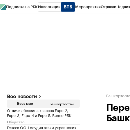
Подписка на РБК
Инвестиции
Мероприятия
Отрасли
Недви
РБК Курсы
РБК Life
Тренды
Визионеры
Национальные проекты
Горо
Спецпроекты СПб
Конференции СПб
Спецпроекты
Проверка конт
Башкортост
Все новости
Башкортостан
Весь мир
Пере
Отличия бензина классов Евро-2,
Евро-3, Евро-4 и Евро-5. Видео РБК
Башк
Общество
Генсек ООН осудил атаки украинских