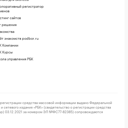
рпоративный регистратор
менов
стинг сайтов
г.решения
акомства
йт знакомств podbor.ru
К Компании
К Курсы
ола управления РБК
регистрации средства массовой информации выдано Федеральной
и сетевого издания «РБК» (свидетельство о регистрации средства
ор) 03.12.2021 за номером ЭЛ №ФС77-82385) сопровождаются