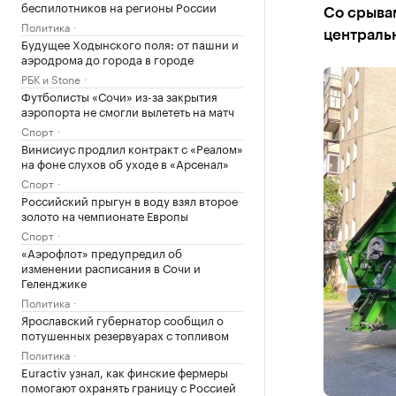
беспилотников на регионы России
Со срывам
Политика
централь
Будущее Ходынского поля: от пашни и
аэродрома до города в городе
РБК и Stone
Футболисты «Сочи» из-за закрытия
аэропорта не смогли вылететь на матч
Спорт
Винисиус продлил контракт с «Реалом»
на фоне слухов об уходе в «Арсенал»
Спорт
Российский прыгун в воду взял второе
золото на чемпионате Европы
Спорт
«Аэрофлот» предупредил об
изменении расписания в Сочи и
Геленджике
Политика
Ярославский губернатор сообщил о
потушенных резервуарах с топливом
Политика
Euractiv узнал, как финские фермеры
помогают охранять границу с Россией