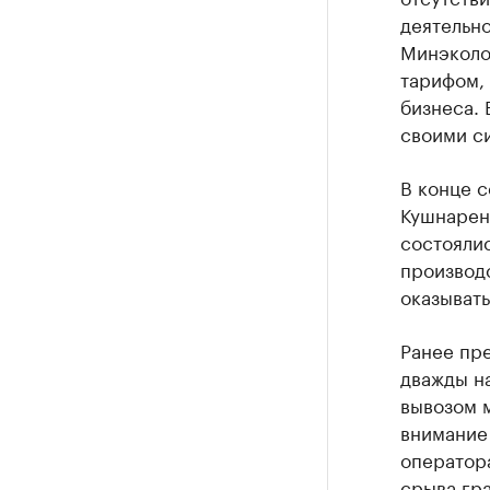
деятельн
Минэколог
тарифом, 
бизнеса. 
своими си
В конце с
Кушнарен
состоялис
производ
оказывать
Ранее пр
дважды н
вывозом 
внимание
оператор
срыва гра