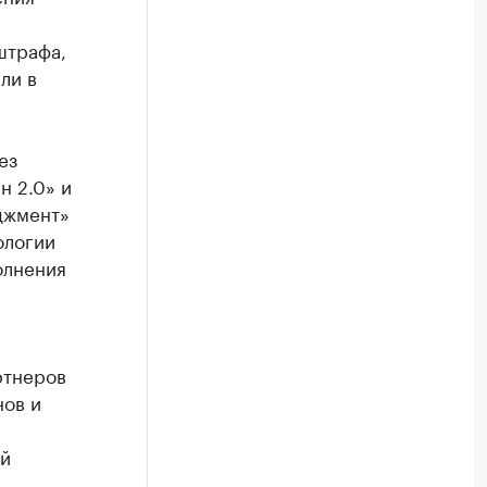
штрафа,
ли в
ез
 2.0» и
джмент»
ологии
олнения
ртнеров
нов и
ой