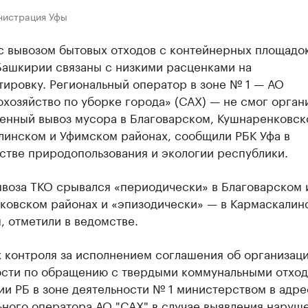
нистрация Уфы
с вывозом бытовых отходов с контейнерных площадок
Башкирии связаны с низкими расценками на
ировку. Региональный оператор в зоне № 1 — АО
хозяйство по уборке города» (САХ) — не смог орган
енный вывоз мусора в Благоварском, Кушнаренковск
линском и Уфимском районах, сообщили РБК Уфа в
стве природопользования и экологии республики.
ывоза ТКО срывался «периодически» в Благоварском 
ковском районах и «эпизодически» — в Кармаскалин
 отметили в ведомстве.
х контроля за исполнением соглашения об организац
ости по обращению с твердыми коммунальными отход
и РБ в зоне деятельности № 1 министерством в адре
ьного оператора АО "САХ" в случае выявления наруш