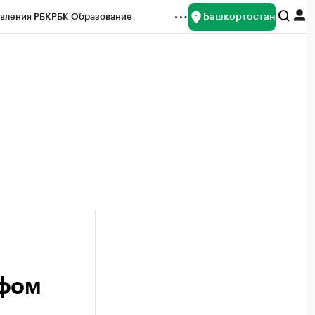
Башкортостан
вления РБК
РБК Образование
редитные рейтинги
Франшизы
Газета
ок наличной валюты
ифом