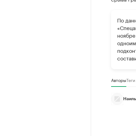
По дан
«Спеца
ноябре
одноим
подкон
состави
Авторы
Теги
Наиль