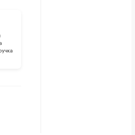
и
а
ручка