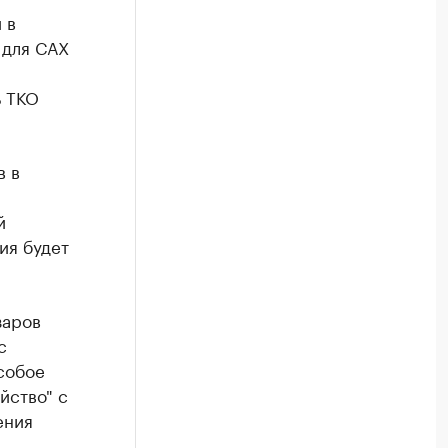
 в
 для САХ
ь ТКО
в в
й
ия будет
заров
с
собое
йство" с
ения