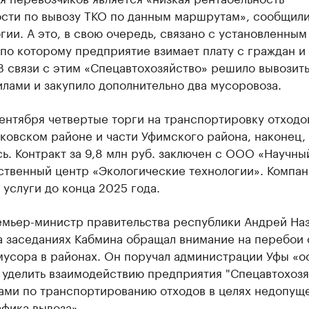
ости по вывозу ТКО по данным маршрутам», сообщили
ии. А это, в свою очередь, связано с установленным
по которому предприятие взимает плату с граждан и
В связи с этим «Спецавтохозяйство» решило вывозит
лами и закупило дополнительно два мусоровоза.
ентября четвертые торги на транспортировку отходо
ковском районе и части Уфимского района, наконец,
ь. Контракт за 9,8 млн руб. заключен с ООО «Научны
ственный центр «Экологические технологии». Компан
 услуги до конца 2025 года.
емьер-министр правительства республики Андрей На
а заседаниях Кабмина обращал внимание на перебои 
мусора в районах. Он поручал администрации Уфы «о
 уделить взаимодействию предприятия "Спецавтохозя
ами по транспортированию отходов в целях недопущ
фика вывоза».