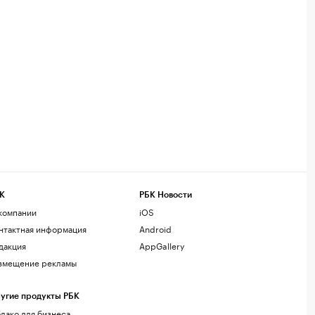
К
РБК Новости
компании
iOS
нтактная информация
Android
дакция
AppGallery
змещение рекламы
угие продукты РБК
лако для бизнеса