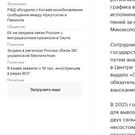
Экономика
графика 
РЖД обсудили с Китаем возобновление
исполнени
сообщения между Иркутском и
Пекином
пеней за 
Общество
Минэколо
ЕК не увидела связи России с
миграционным кризисом в Сеуте
Сотрудни
Политика
За день в регионах России сбили 281
государс
украинский беспилотник
путем ан
Политика
в Центре 
В Киеве заявили о 16 тыс. иностранцев
в рядах ВСУ
выдало «
Политика
обязатель
взыскания
Загрузить еще
В 2025 г
для вывоз
двух сель
несостояв
отсутстви