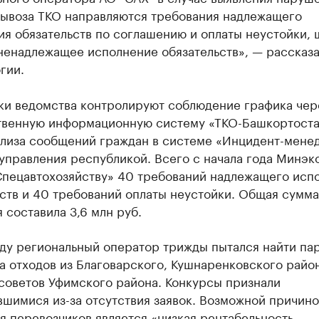
вывоза ТКО направляются требования надлежащего
я обязательств по соглашению и оплаты неустойки, 
ненадлежащее исполнение обязательств», — рассказа
гии.
ки ведомства контролируют соблюдение графика чер
твенную информационную систему «ТКО-Башкортостан
ализа сообщений граждан в системе «Инцидент-мене
управления республикой. Всего с начала года Минэк
Спецавтохозяйству» 40 требований надлежащего исп
ств и 40 требований оплаты неустойки. Общая сумма
 составила 3,6 млн руб.
оду региональный оператор трижды пытался найти па
а отходов из Благоварского, Кушнаренковского райо
советов Уфимского района. Конкурсы признали
шимися из-за отсутствия заявок. Возможной причин
я перевозчиков является «низкая рентабельность