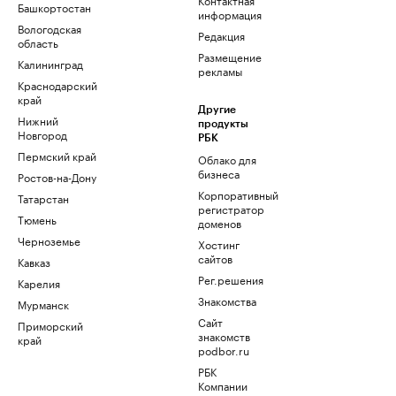
Башкортостан
информация
Вологодская
Редакция
область
Размещение
Калининград
рекламы
Краснодарский
край
Другие
Нижний
продукты
Новгород
РБК
Пермский край
Облако для
бизнеса
Ростов-на-Дону
Корпоративный
Татарстан
регистратор
Тюмень
доменов
Черноземье
Хостинг
сайтов
Кавказ
Рег.решения
Карелия
Знакомства
Мурманск
Сайт
Приморский
знакомств
край
podbor.ru
РБК
Компании