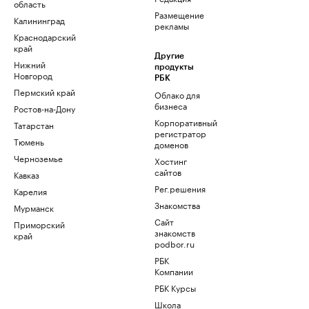
область
Размещение
Калининград
рекламы
Краснодарский
край
Другие
Нижний
продукты
Новгород
РБК
Пермский край
Облако для
бизнеса
Ростов-на-Дону
Корпоративный
Татарстан
регистратор
Тюмень
доменов
Черноземье
Хостинг
сайтов
Кавказ
Рег.решения
Карелия
Знакомства
Мурманск
Сайт
Приморский
знакомств
край
podbor.ru
РБК
Компании
РБК Курсы
Школа