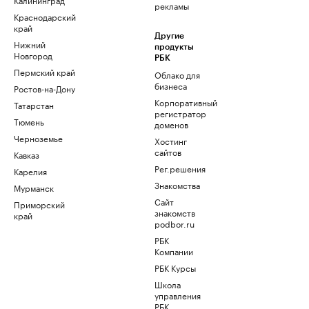
рекламы
Краснодарский
край
Другие
Нижний
продукты
Новгород
РБК
Пермский край
Облако для
бизнеса
Ростов-на-Дону
Корпоративный
Татарстан
регистратор
Тюмень
доменов
Черноземье
Хостинг
сайтов
Кавказ
Рег.решения
Карелия
Знакомства
Мурманск
Сайт
Приморский
знакомств
край
podbor.ru
РБК
Компании
РБК Курсы
Школа
управления
РБК