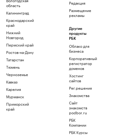
Вологодская
Редакция
область
Размещение
Калининград
рекламы
Краснодарский
край
Другие
Нижний
продукты
Новгород
РБК
Пермский край
Облако для
бизнеса
Ростов-на-Дону
Корпоративный
Татарстан
регистратор
Тюмень
доменов
Черноземье
Хостинг
сайтов
Кавказ
Рег.решения
Карелия
Знакомства
Мурманск
Сайт
Приморский
знакомств
край
podbor.ru
РБК
Компании
РБК Курсы