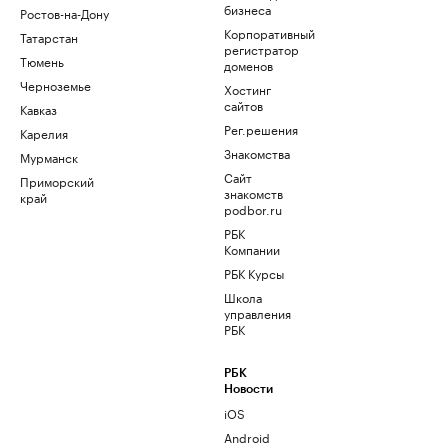
бизнеса
Ростов-на-Дону
Корпоративный
Татарстан
регистратор
Тюмень
доменов
Черноземье
Хостинг
сайтов
Кавказ
Рег.решения
Карелия
Знакомства
Мурманск
Сайт
Приморский
знакомств
край
podbor.ru
РБК
Компании
РБК Курсы
Школа
управления
РБК
РБК
Новости
iOS
Android