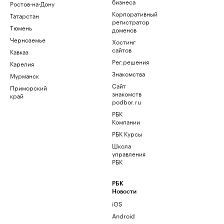
бизнеса
Ростов-на-Дону
Корпоративный
Татарстан
регистратор
Тюмень
доменов
Черноземье
Хостинг
сайтов
Кавказ
Рег.решения
Карелия
Знакомства
Мурманск
Сайт
Приморский
знакомств
край
podbor.ru
РБК
Компании
РБК Курсы
Школа
управления
РБК
РБК
Новости
iOS
Android