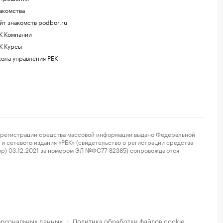
акомства
йт знакомств podbor.ru
К Компании
К Курсы
ола управления РБК
регистрации средства массовой информации выдано Федеральной
и сетевого издания «РБК» (свидетельство о регистрации средства
ор) 03.12.2021 за номером ЭЛ №ФС77-82385) сопровождаются
ерсональных данных
Политика обработки файлов cookie
·