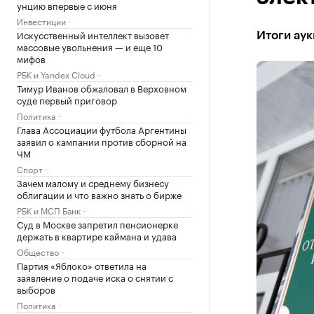
унцию впервые с июня
Инвестиции
Искусственный интеллект вызовет
Итоги аук
массовые увольнения — и еще 10
мифов
РБК и Yandex Cloud
Тимур Иванов обжаловал в Верховном
суде первый приговор
Политика
Глава Ассоциации футбола Аргентины
заявил о кампании против сборной на
ЧМ
Спорт
Зачем малому и среднему бизнесу
облигации и что важно знать о бирже
РБК и МСП Банк
Суд в Москве запретил пенсионерке
держать в квартире каймана и удава
Общество
Партия «Яблоко» ответила на
заявление о подаче иска о снятии с
выборов
Политика