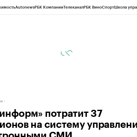
жимость
Autonews
РБК Компании
Телеканал
РБК Вино
Спорт
Школа упра
д
Стиль
Крипто
РБК Бизнес-среда
Дискуссионный клуб
Исследования
К
рагентов
Политика
Экономика
Бизнес
Технологии и медиа
Финансы
Рын
ан
информ» потратит 37
ионов на систему управлен
тронными СМИ