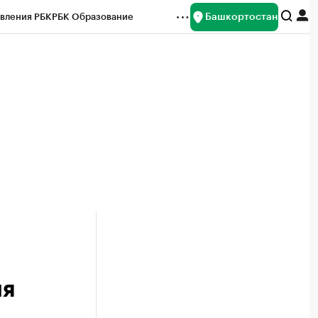
Башкортостан
вления РБК
РБК Образование
редитные рейтинги
Франшизы
Газета
ок наличной валюты
ия