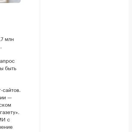
7 млн
.
запрос
ы быть
-сайтов.
ции —
рском
газету».
МИ с
нение