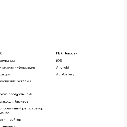
К
РБК Новости
компании
iOS
нтактная информация
Android
дакция
AppGallery
змещение рекламы
угие продукты РБК
лако для бизнеса
рпоративный регистратор
менов
стинг сайтов
г.решения