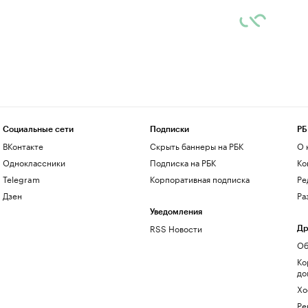
Социальные сети
Подписки
РБ
ВКонтакте
Скрыть баннеры на РБК
О 
Одноклассники
Подписка на РБК
Ко
Telegram
Корпоративная подписка
Ре
Дзен
Ра
Уведомления
RSS Новости
Др
Об
Ко
до
Хо
Ре