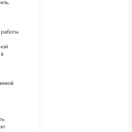
ель.
 работы
ной
 в
аемой
.
ть
ят