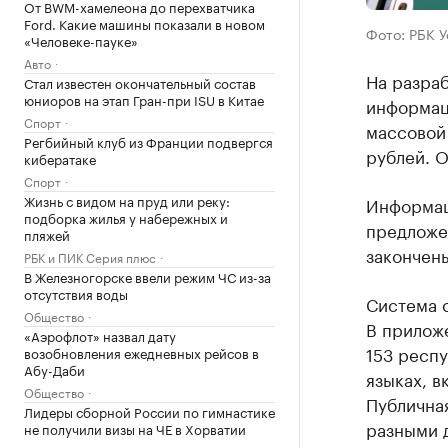
От BWM-хамелеона до перехватчика
Ford. Какие машины показали в новом
Фото: РБК 
«Человеке-пауке»
Авто
На разраб
Стал известен окончательный состав
юниоров на этап Гран-при ISU в Китае
информац
Спорт
массовой
Регбийный клуб из Франции подвергся
рублей. О
кибератаке
Спорт
Жизнь с видом на пруд или реку:
Информац
подборка жилья у набережных и
предложе
пляжей
закончены
РБК и ПИК Серия плюс
В Железногорске ввели режим ЧС из-за
отсутствия воды
Система с
Общество
В прилож
«Аэрофлот» назвал дату
153 респу
возобновления ежедневных рейсов в
Абу-Даби
языках, 
Общество
Публичная
Лидеры сборной России по гимнастике
разными 
не получили визы на ЧЕ в Хорватии