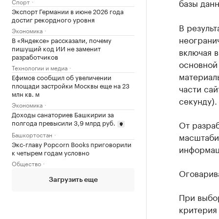
базы дан
Спорт
Экспорт Германии в июне 2026 года
достиг рекордного уровня
В результ
Экономика
неограни
В «Яндексе» рассказали, почему
пишущий код ИИ не заменит
включая в
разработчиков
основной 
Технологии и медиа
материалы
Ефимов сообщил об увеличении
площади застройки Москвы еще на 23
части сай
млн кв. м
секунду).
Экономика
Доходы санаториев Башкирии за
полгода превысили 3,9 млрд руб.
От разра
Башкортостан
масштаби
Экс-главу Popcorn Books приговорили
информац
к четырем годам условно
Общество
Оговарив
Загрузить еще
При выбо
критерия 