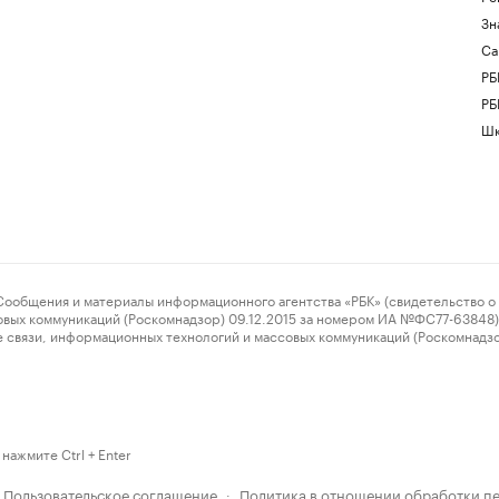
Зн
Са
РБ
РБ
Шк
ения и материалы информационного агентства «РБК» (свидетельство о 
овых коммуникаций (Роскомнадзор) 09.12.2015 за номером ИА №ФС77-63848) 
 связи, информационных технологий и массовых коммуникаций (Роскомнадз
нажмите Ctrl + Enter
Пользовательское соглашение
Политика в отношении обработки п
·