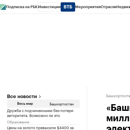
Подписка на РБК
Инвестиции
Мероприятия
Отрасли
Недви
РБК Курсы
РБК Life
Тренды
Визионеры
Национальные проекты
Горо
Спецпроекты СПб
Конференции СПб
Спецпроекты
Проверка конт
Башкортост
Все новости
Башкортостан
Весь мир
«Баш
Дружба с подчиненными без потери
авторитета. Возможно ли это
милл
Образование
Цены на золото превысили $4400 за
элек