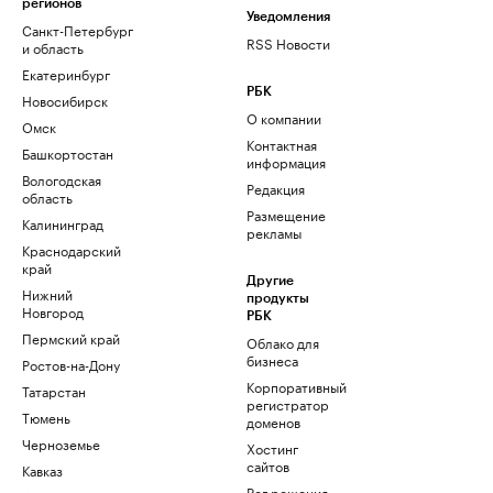
регионов
Уведомления
Санкт-Петербург
RSS Новости
и область
Екатеринбург
РБК
Новосибирск
О компании
Омск
Контактная
Башкортостан
информация
Вологодская
Редакция
область
Размещение
Калининград
рекламы
Краснодарский
край
Другие
Нижний
продукты
Новгород
РБК
Пермский край
Облако для
бизнеса
Ростов-на-Дону
Корпоративный
Татарстан
регистратор
Тюмень
доменов
Черноземье
Хостинг
сайтов
Кавказ
Рег.решения