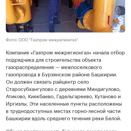
Фото: ООО "Газпром межрегионгаз"
Компания «Газпром межрегионгаз» начала отбор
подрядчика для строительства объекта
газораспределения — межпоселкового
газопровода в Бурзянском районе Башкирии.
Он должен связать райцентр село
Старосубхангулово с деревнями Миндигулово,
Атиково, Киекбаево, Гадельгареево, Кутаново и
Иргизлы. Эти населенные пункты расположены
в труднодоступных местах горно-лесной части
Башкирии вдоль среднего течения реки Белой.
Общая протяженность будущего газопровода