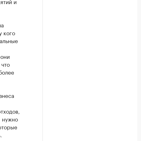
ятий и
на
у кого
ральные
 они
 что
более
изнеса
тходов,
а нужно
которые
.