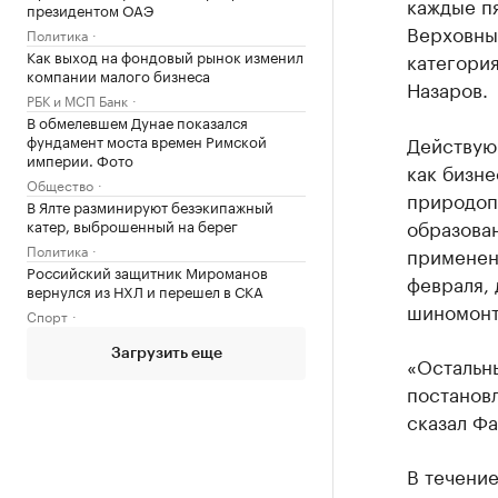
каждые п
президентом ОАЭ
Верховны
Политика
Как выход на фондовый рынок изменил
категори
компании малого бизнеса
Назаров.
РБК и МСП Банк
В обмелевшем Дунае показался
Действую
фундамент моста времен Римской
империи. Фото
как бизне
Общество
природоп
В Ялте разминируют безэкипажный
образова
катер, выброшенный на берег
Политика
применени
Российский защитник Мироманов
февраля, 
вернулся из НХЛ и перешел в СКА
шиномонта
Спорт
Загрузить еще
«Остальн
постановл
сказал Фа
В течени