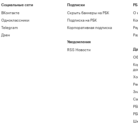
Социальные сети
Подписки
РБ
ВКонтакте
Скрыть баннеры на РБК
О 
Одноклассники
Подписка на РБК
Ко
Telegram
Корпоративная подписка
Ре
Дзен
Ра
Уведомления
RSS Новости
Др
Об
Ко
до
Хо
Ре
Зн
Са
РБ
РБ
Шк