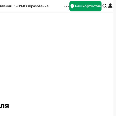
Башкортостан
вления РБК
РБК Образование
редитные рейтинги
Франшизы
Газета
ок наличной валюты
ля