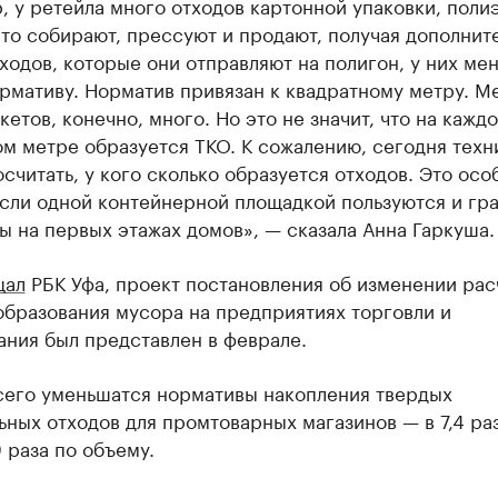
 у ретейла много отходов картонной упаковки, поли
то собирают, прессуют и продают, получая дополнит
ходов, которые они отправляют на полигон, у них ме
рмативу. Норматив привязан к квадратному метру. Ме
етов, конечно, много. Но это не значит, что на кажд
м метре образуется ТКО. К сожалению, сегодня техн
считать, у кого сколько образуется отходов. Это осо
если одной контейнерной площадкой пользуются и гр
ы на первых этажах домов», — сказала Анна Гаркуша.
щал
РБК Уфа, проект постановления об изменении рас
образования мусора на предприятиях торговли и
ания был представлен в феврале.
сего уменьшатся нормативы накопления твердых
ных отходов для промтоварных магазинов — в 7,4 ра
9 раза по объему.