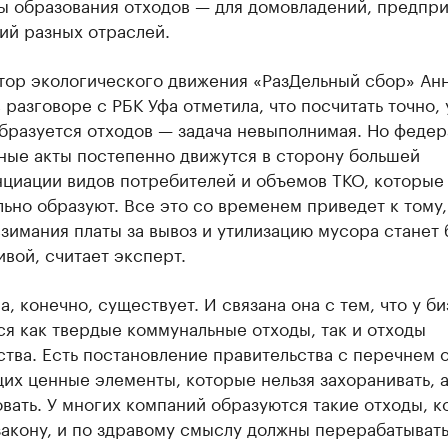
ы образования отходов — для домовладений, предпри
ий разных отраслей.
тор экологического движения «РазДельный сбор» Ан
 разговоре с РБК Уфа отметила, что посчитать точно, 
образуется отходов — задача невыполнимая. Но феде
ные акты постепенно движутся в сторону большей
циации видов потребителей и объемов ТКО, которые
ьно образуют. Все это со временем приведет к тому,
зимания платы за вывоз и утилизацию мусора станет 
вой, считает эксперт.
, конечно, существует. И связана она с тем, что у б
я как твердые коммунальные отходы, так и отходы
тва. Есть постановление правительства с перечнем о
их ценные элементы, которые нельзя захоранивать, 
вать. У многих компаний образуются такие отходы, 
закону, и по здравому смыслу должны перерабатывать