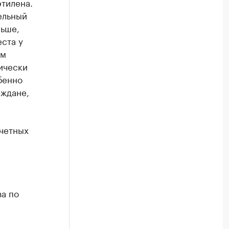
этилена.
ельный
ньше,
ста у
ом
ически
бенно
аждане,
четных
за по