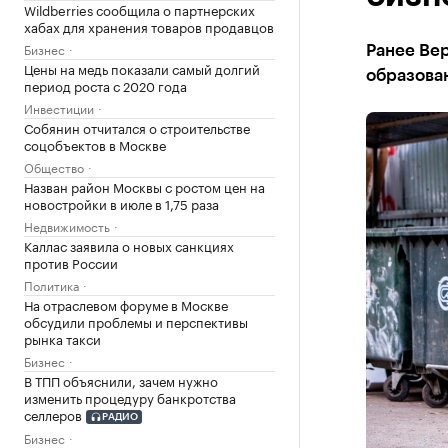
Wildberries сообщила о партнерских
хабах для хранения товаров продавцов
Бизнес
Ранее Ве
Цены на медь показали самый долгий
образован
период роста с 2020 года
Инвестиции
Собянин отчитался о строительстве
соцобъектов в Москве
Общество
Назван район Москвы с ростом цен на
новостройки в июле в 1,75 раза
Недвижимость
Каллас заявила о новых санкциях
против России
Политика
На отраслевом форуме в Москве
обсудили проблемы и перспективы
рынка такси
Бизнес
В ТПП объяснили, зачем нужно
изменить процедуру банкротства
селлеров
РАДИО
Бизнес