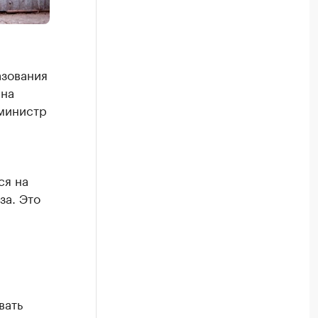
азования
 на
-министр
ся на
за. Это
вать