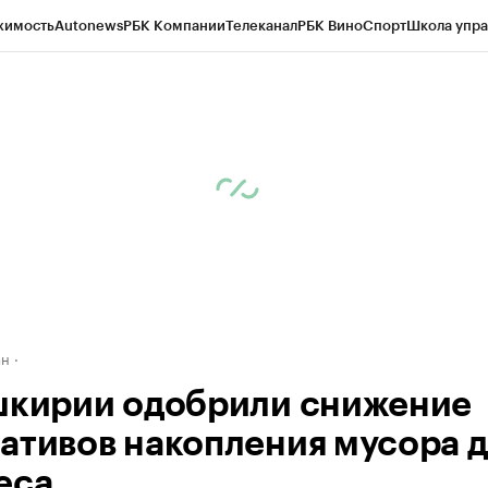
жимость
Autonews
РБК Компании
Телеканал
РБК Вино
Спорт
Школа упра
д
Стиль
Крипто
РБК Бизнес-среда
Дискуссионный клуб
Исследования
К
рагентов
Политика
Экономика
Бизнес
Технологии и медиа
Финансы
Рын
ан
шкирии одобрили снижение
ативов накопления мусора д
еса