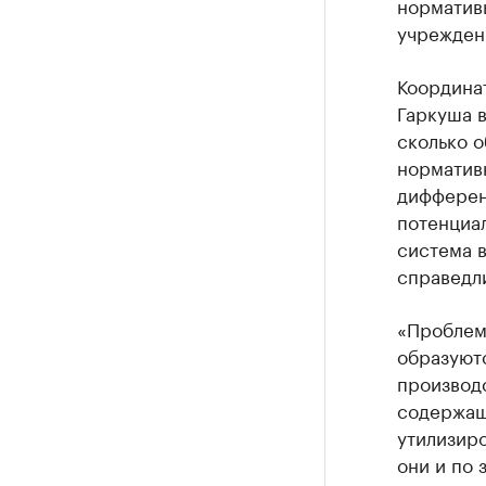
норматив
учрежден
Координа
Гаркуша в
сколько 
норматив
дифферен
потенциал
система в
справедли
«Проблема
образуютс
производс
содержащ
утилизиро
они и по 