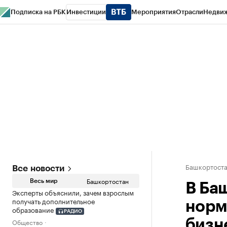
Подписка на РБК
Инвестиции
Мероприятия
Отрасли
Недви
РБК Курсы
РБК Life
Тренды
Визионеры
Национальные проекты
Горо
Спецпроекты СПб
Конференции СПб
Спецпроекты
Проверка конт
Башкортост
Все новости
Башкортостан
Весь мир
В Ба
Эксперты объяснили, зачем взрослым
получать дополнительное
норм
образование
РАДИО
Общество
бизн