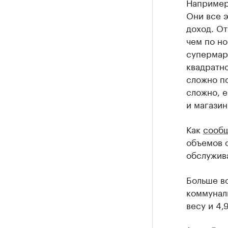
Например,
Они все э
доход. От
чем по но
супермарк
квадратно
сложно по
сложно, 
и магазин
Как
сооб
объемов 
обслужив
Больше в
коммуналь
весу и 4,