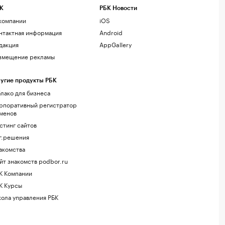
К
РБК Новости
компании
iOS
нтактная информация
Android
дакция
AppGallery
змещение рекламы
угие продукты РБК
лако для бизнеса
рпоративный регистратор
менов
стинг сайтов
г.решения
акомства
йт знакомств podbor.ru
К Компании
К Курсы
ола управления РБК