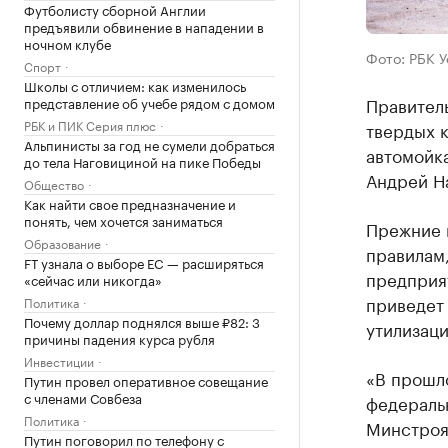
Футболисту сборной Англии
предъявили обвинение в нападении в
ночном клубе
Фото: РБК 
Спорт
Школы с отличием: как изменилось
Правител
представление об учебе рядом с домом
РБК и ПИК Серия плюс
твердых к
Альпинисты за год не сумели добраться
автомойк
до тела Наговициной на пике Победы
Андрей Н
Общество
Как найти свое предназначение и
понять, чем хочется заниматься
Прежние 
Образование
правилам
FT узнала о выборе ЕС — расширяться
предприят
«сейчас или никогда»
приведет 
Политика
Почему доллар поднялся выше ₽82: 3
утилизац
причины падения курса рубля
Инвестиции
«В прошл
Путин провел оперативное совещание
с членами Совбеза
федераль
Политика
Минстроя
Путин поговорил по телефону с