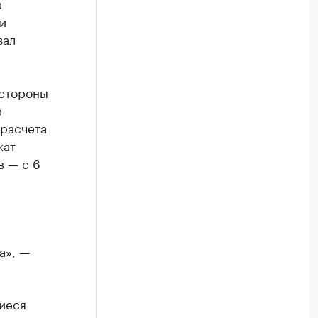
а
и
зал
 стороны
р
 расчета
жат
в — с 6
а», —
иеся