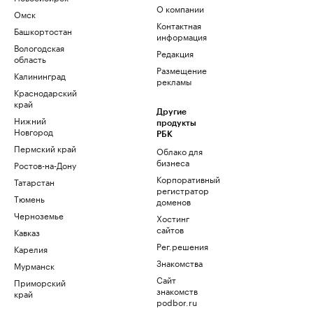
О компании
Омск
Контактная
Башкортостан
информация
Вологодская
Редакция
область
Размещение
Калининград
рекламы
Краснодарский
край
Другие
Нижний
продукты
Новгород
РБК
Пермский край
Облако для
бизнеса
Ростов-на-Дону
Корпоративный
Татарстан
регистратор
Тюмень
доменов
Черноземье
Хостинг
сайтов
Кавказ
Рег.решения
Карелия
Знакомства
Мурманск
Сайт
Приморский
знакомств
край
podbor.ru