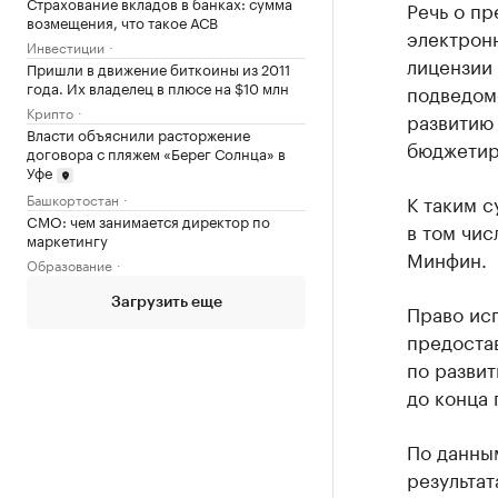
Страхование вкладов в банках: сумма
Речь о п
возмещения, что такое АСВ
электрон
Инвестиции
лицензии
Пришли в движение биткоины из 2011
года. Их владелец в плюсе на $10 млн
подведом
Крипто
развитию 
Власти объяснили расторжение
бюджетир
договора с пляжем «Берег Солнца» в
Уфе
Башкортостан
К таким 
CMO: чем занимается директор по
в том чис
маркетингу
Минфин.
Образование
Загрузить еще
Право ис
предостав
по разви
до конца 
По данным
результат