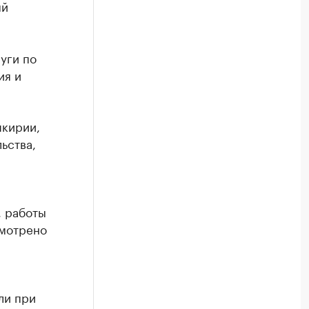
ый
уги по
ия и
шкирии,
ьства,
, работы
смотрено
ли при