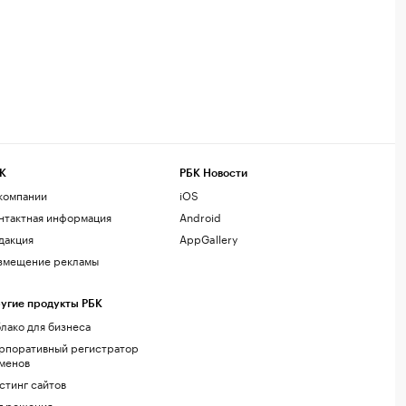
К
РБК Новости
компании
iOS
нтактная информация
Android
дакция
AppGallery
змещение рекламы
угие продукты РБК
лако для бизнеса
рпоративный регистратор
менов
стинг сайтов
г.решения