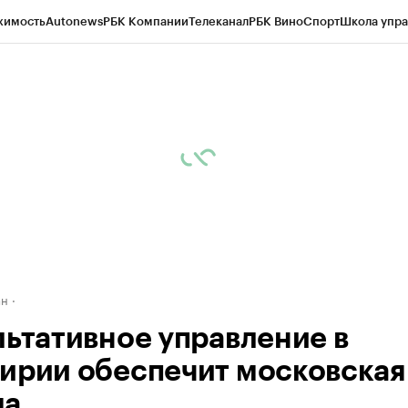
жимость
Autonews
РБК Компании
Телеканал
РБК Вино
Спорт
Школа упра
д
Стиль
Крипто
РБК Бизнес-среда
Дискуссионный клуб
Исследования
К
рагентов
Политика
Экономика
Бизнес
Технологии и медиа
Финансы
Рын
ан
льтативное управление в
ирии обеспечит московская
ма