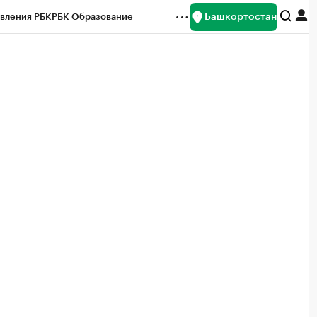
Башкортостан
вления РБК
РБК Образование
редитные рейтинги
Франшизы
Газета
ок наличной валюты