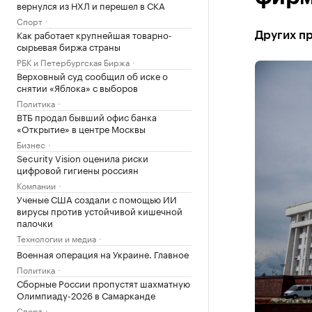
вернулся из НХЛ и перешел в СКА
Спорт
Как работает крупнейшая товарно-
Других пр
сырьевая биржа страны
РБК и Петербургская Биржа
Верховный суд сообщил об иске о
снятии «Яблока» с выборов
Политика
ВТБ продал бывший офис банка
«Открытие» в центре Москвы
Бизнес
Security Vision оценила риски
цифровой гигиены россиян
Компании
Ученые США создали с помощью ИИ
вирусы против устойчивой кишечной
палочки
Технологии и медиа
Военная операция на Украине. Главное
Политика
Сборные России пропустят шахматную
Олимпиаду-2026 в Самарканде
Спорт