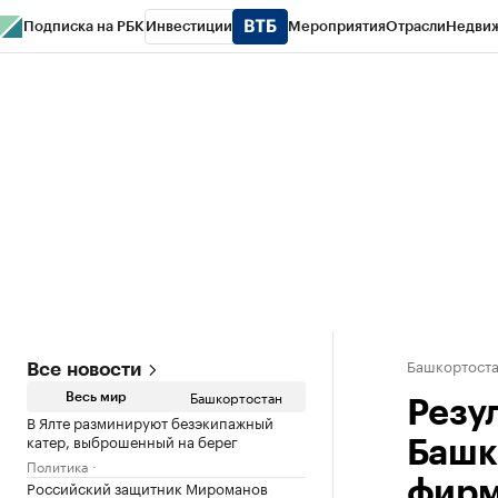
Подписка на РБК
Инвестиции
Мероприятия
Отрасли
Недви
РБК Курсы
РБК Life
Тренды
Визионеры
Национальные проекты
Горо
Спецпроекты СПб
Конференции СПб
Спецпроекты
Проверка конт
Башкортост
Все новости
Башкортостан
Весь мир
Резу
В Ялте разминируют безэкипажный
катер, выброшенный на берег
Башк
Политика
Российский защитник Мироманов
фир