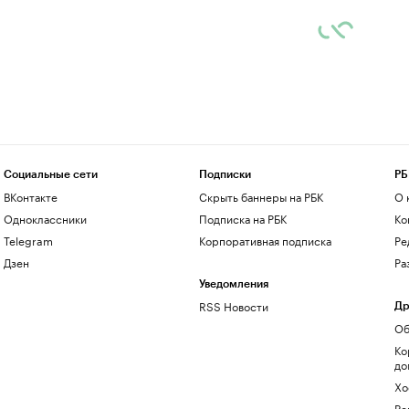
Социальные сети
Подписки
РБ
ВКонтакте
Скрыть баннеры на РБК
О 
Одноклассники
Подписка на РБК
Ко
Telegram
Корпоративная подписка
Ре
Дзен
Ра
Уведомления
RSS Новости
Др
Об
Ко
до
Хо
Ре