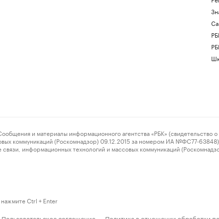
Зн
Са
РБ
РБ
Шк
ения и материалы информационного агентства «РБК» (свидетельство о 
овых коммуникаций (Роскомнадзор) 09.12.2015 за номером ИА №ФС77-63848) 
 связи, информационных технологий и массовых коммуникаций (Роскомнадз
нажмите Ctrl + Enter
Пользовательское соглашение
Политика в отношении обработки п
·