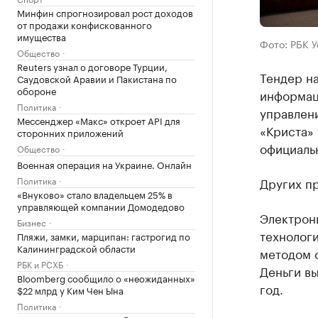
Минфин спрогнозировал рост доходов
от продажи конфискованного
имущества
Фото: РБК 
Общество
Reuters узнал о договоре Турции,
Тендер н
Саудовской Аравии и Пакистана по
обороне
информац
Политика
управлен
Мессенджер «Макс» откроет API для
«Криста» 
сторонних приложений
официальн
Общество
Военная операция на Украине. Онлайн
Политика
Других пр
«Внуково» стало владельцем 25% в
управляющей компании Домодедово
Электрон
Бизнес
технологи
Пляжи, замки, марципан: гастрогид по
Калининградской области
методом с
РБК и РСХБ
Деньги вы
Bloomberg сообщило о «неожиданных»
год.
$22 млрд у Ким Чен Ына
Политика