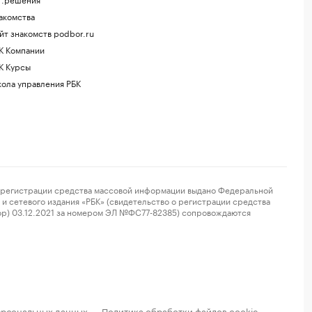
акомства
йт знакомств podbor.ru
К Компании
К Курсы
ола управления РБК
регистрации средства массовой информации выдано Федеральной
и сетевого издания «РБК» (свидетельство о регистрации средства
ор) 03.12.2021 за номером ЭЛ №ФС77-82385) сопровождаются
ерсональных данных
Политика обработки файлов cookie
·