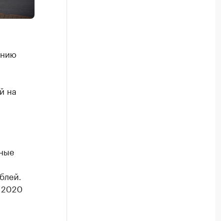
ению
й на
ные
блей.
 2020