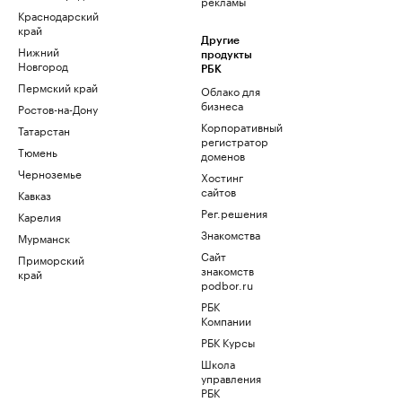
рекламы
Краснодарский
край
Другие
Нижний
продукты
Новгород
РБК
Пермский край
Облако для
бизнеса
Ростов-на-Дону
Корпоративный
Татарстан
регистратор
Тюмень
доменов
Черноземье
Хостинг
сайтов
Кавказ
Рег.решения
Карелия
Знакомства
Мурманск
Сайт
Приморский
знакомств
край
podbor.ru
РБК
Компании
РБК Курсы
Школа
управления
РБК