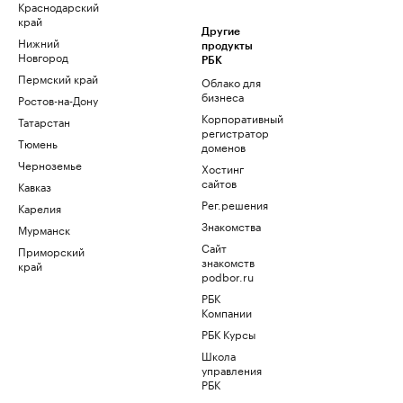
Краснодарский
край
Другие
Нижний
продукты
Новгород
РБК
Пермский край
Облако для
бизнеса
Ростов-на-Дону
Корпоративный
Татарстан
регистратор
Тюмень
доменов
Черноземье
Хостинг
сайтов
Кавказ
Рег.решения
Карелия
Знакомства
Мурманск
Сайт
Приморский
знакомств
край
podbor.ru
РБК
Компании
РБК Курсы
Школа
управления
РБК