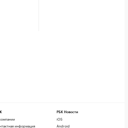
К
РБК Новости
компании
iOS
нтактная информация
Android