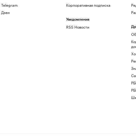
Telegram
Корпоративная подписка
Ре
Дзен
Ра
Уведомления
RSS Новости
Др
Об
Ко
до
Хо
Ре
Зн
Са
РБ
РБ
Шк