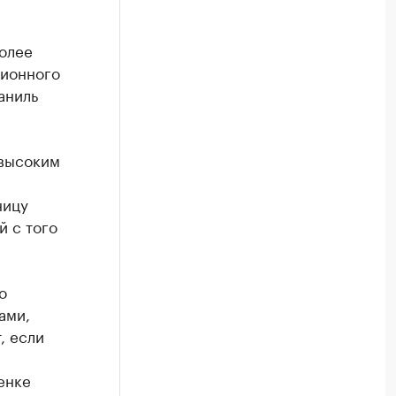
более
сионного
аниль
евысоким
ницу
 с того
о
ами,
, если
енке