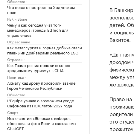
Общество
Что нового построят на Ходынском
В Башкир
поле
воспользо
РБК и Stone
детей. О
Чему и как сегодня учат топ-
менеджеров: тренды EdTech для
и социаль
управленцев
Вахитов.
Образование
Как металлургия и горная добыча стали
главными драйверами реального ESG
«Данная 
Отрасли
доходом ч
Как Трамп решил положить конец
физически
«родильному туризму» в США
между уп
Политика
Ахмату Кадырову присвоили звание
же дохода
Героя Чеченской Республики
Общество
Право на
L'Equipe узнала о возможном уходе
проживаю
Сафонова из ПСЖ летом 2027 года
Спорт
родители 
Иск о снятии «Яблока» с выборов
это студе
обосновали фото Бони и «вокзалом»
прожиточ
ChatGPT