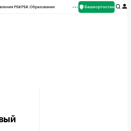
Башкортостан
вления РБК
РБК Образование
редитные рейтинги
Франшизы
Газета
ок наличной валюты
овый