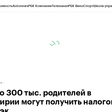
жимость
Autonews
РБК Компании
Телеканал
РБК Вино
Спорт
Школа упра
д
Стиль
Крипто
РБК Бизнес-среда
Дискуссионный клуб
Исследования
К
рагентов
Политика
Экономика
Бизнес
Технологии и медиа
Финансы
Рын
ан
о 300 тыс. родителей в
ирии могут получить налог
эк