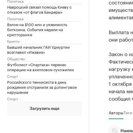
Политика
состояни
Навроцкий связал помощь Киеву с
имущество
отказом «от флагов Бандеры»
алиментам
Политика
Взлом на $100 млн и уязвимость
биткоина. События недели на
Выплата н
крипторынке
они работ
Крипто
Бывший начальник ГАИ Удмуртии
возглавил «Ижавиа»
Закон о н
Общество
Фактичес
Футболист «Спартака» перенес
нагрузку 
операцию на ахилловом сухожилии
уплаченн
Спорт
Российского теннисиста в день
1 октября
рождения отстранили за допинговое
начала ме
нарушение
сообщил 
Спорт
Загрузить еще
Авторы
Теги
Наиль