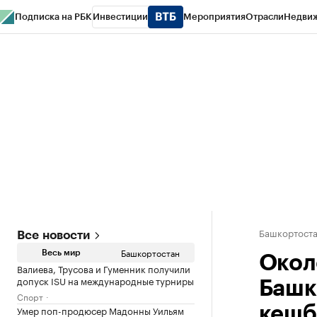
Подписка на РБК
Инвестиции
Мероприятия
Отрасли
Недви
РБК Курсы
РБК Life
Тренды
Визионеры
Национальные проекты
Горо
Спецпроекты СПб
Конференции СПб
Спецпроекты
Проверка конт
Башкортост
Все новости
Башкортостан
Весь мир
Окол
Валиева, Трусова и Гуменник получили
допуск ISU на международные турниры
Башк
Спорт
Умер поп-продюсер Мадонны Уильям
кешб