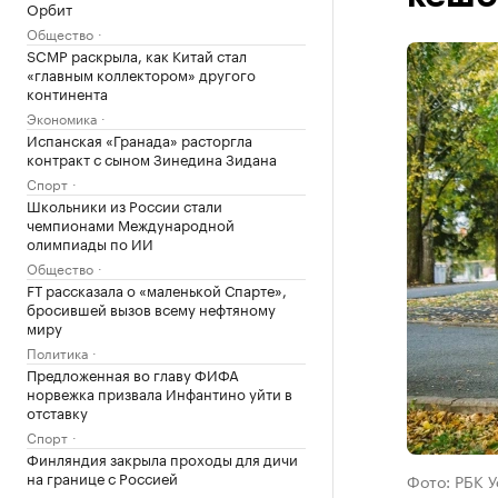
Орбит
Общество
SCMP раскрыла, как Китай стал
«главным коллектором» другого
континента
Экономика
Испанская «Гранада» расторгла
контракт с сыном Зинедина Зидана
Спорт
Школьники из России стали
чемпионами Международной
олимпиады по ИИ
Общество
FT рассказала о «маленькой Спарте»,
бросившей вызов всему нефтяному
миру
Политика
Предложенная во главу ФИФА
норвежка призвала Инфантино уйти в
отставку
Спорт
Финляндия закрыла проходы для дичи
на границе с Россией
Фото: РБК 