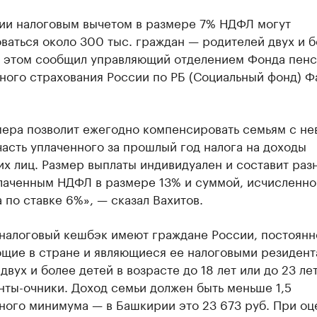
ии налоговым вычетом в размере 7% НДФЛ могут
ваться около 300 тыс. граждан — родителей двух и 
б этом сообщил управляющий отделением Фонда пен
ного страхования России по РБ (Социальный фонд) Ф
мера позволит ежегодно компенсировать семьям с н
асть уплаченного за прошлый год налога на доходы
х лиц. Размер выплаты индивидуален и составит раз
лаченным НДФЛ в размере 13% и суммой, исчисленной
 по ставке 6%», — сказал Вахитов.
 налоговый кешбэк имеют граждане России, постоянн
щие в стране и являющиеся ее налоговыми резидент
двух и более детей в возрасте до 18 лет или до 23 лет
нты-очники. Доход семьи должен быть меньше 1,5
ного минимума — в Башкирии это 23 673 руб. При оц