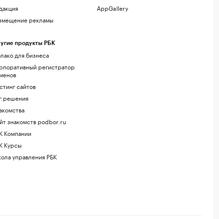
дакция
AppGallery
змещение рекламы
угие продукты РБК
лако для бизнеса
рпоративный регистратор
менов
стинг сайтов
г.решения
акомства
йт знакомств podbor.ru
К Компании
К Курсы
ола управления РБК