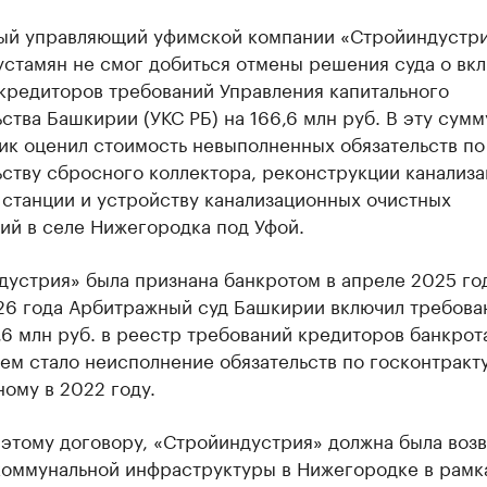
ый управляющий уфимской компании «Стройиндустр
устамян не смог добиться отмены решения суда о вк
кредиторов требований Управления капитального
ства Башкирии (УКС РБ) на 166,6 млн руб. В эту сумм
ик оценил стоимость невыполненных обязательств по
ству сбросного коллектора, реконструкции канализа
 станции и устройству канализационных очистных
ий в селе Нижегородка под Уфой.
устрия» была признана банкротом в апреле 2025 год
26 года Арбитражный суд Башкирии включил требова
,6 млн руб. в реестр требований кредиторов банкрот
м стало неисполнение обязательств по госконтракту
ому в 2022 году.
этому договору, «Стройиндустрия» должна была воз
коммунальной инфраструктуры в Нижегородке в рамк