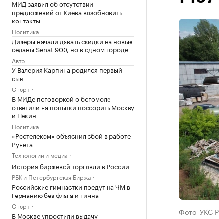
МИД заявил об отсутствии
предложений от Киева возобновить
контакты
Политика
Дилеры начали давать скидки на новые
седаны Senat 900, но в одном городе
Авто
У Валерия Карпина родился первый
сын
Спорт
В МИДе поговоркой о богомоле
ответили на попытки поссорить Москву
и Пекин
Политика
«Ростелеком» объяснил сбой в работе
Рунета
Технологии и медиа
История биржевой торговли в России
РБК и Петербургская Биржа
Российские гимнастки поедут на ЧМ в
Германию без флага и гимна
Спорт
Фото: УКС Р
В Москве упростили выдачу