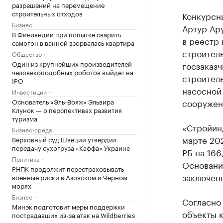
разрешений на перемещение
строительных отходов
Конкурсн
Бизнес
Артур Ар
В Финляндии при попытке сварить
в реестр 
самогон в ванной взорвалась квартира
строитель
Общество
Один из крупнейших производителей
госзаказч
человекоподобных роботов выйдет на
строитель
IPO
насосной
Инвестиции
Основатель «Эль-Вояж» Эльвира
сооружен
Клунок — о перспективах развития
туризма
«Стройинд
Бизнес-среда
марте 20
Верховный суд Швеции утвердил
передачу сухогруза «Каффа» Украине
РБ на 166
Политика
Основание
РНПК продолжит перестраховывать
заключенн
военные риски в Азовском и Черном
морях
Бизнес
Согласно 
Минэк подготовит меры поддержки
объекты 
пострадавших из-за атак на Wildberries