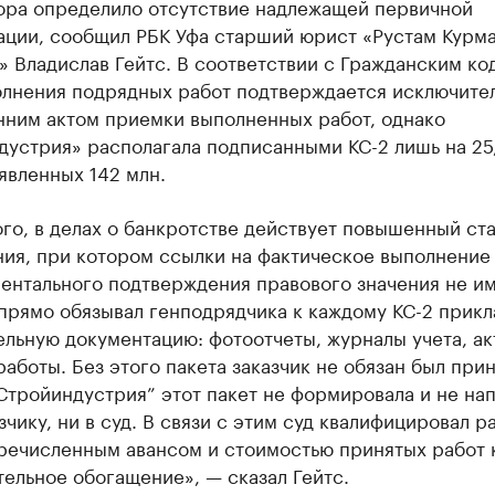
ора определило отсутствие надлежащей первичной
ации, сообщил РБК Уфа старший юрист «Рустам Курма
 Владислав Гейтс. В соответствии с Гражданским ко
олнения подрядных работ подтверждается исключите
нним актом приемки выполненных работ, однако
дустрия» располагала подписанными КС-2 лишь на 25
аявленных 142 млн.
го, в делах о банкротстве действует повышенный ст
ния, при котором ссылки на фактическое выполнение
ентального подтверждения правового значения не им
прямо обязывал генподрядчика к каждому КС-2 прикл
льную документацию: фотоотчеты, журналы учета, ак
аботы. Без этого пакета заказчик не обязан был при
Стройиндустрия” этот пакет не формировала и не на
зчику, ни в суд. В связи с этим суд квалифицировал р
речисленным авансом и стоимостью принятых работ 
ельное обогащение», — сказал Гейтс.