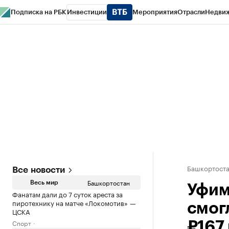
Подписка на РБК
Инвестиции
Мероприятия
Отрасли
Недви
РБК Курсы
РБК Life
Тренды
Визионеры
Национальные проекты
Горо
Спецпроекты СПб
Конференции СПб
Спецпроекты
Проверка конт
Башкортост
Все новости
Башкортостан
Весь мир
Уфим
Фанатам дали до 7 суток ареста за
пиротехнику на матче «Локомотив» —
смог
ЦСКА
Спорт
₽167