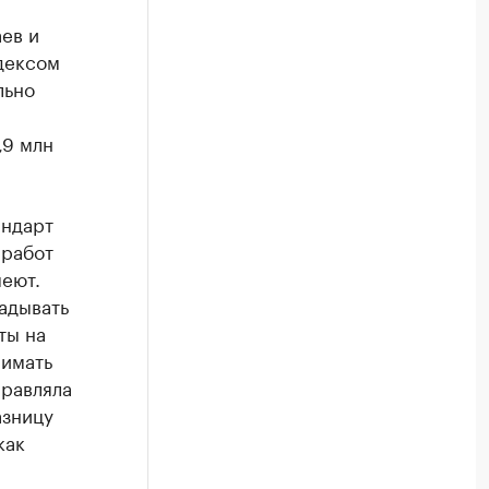
ев и
дексом
льно
,9 млн
андарт
 работ
еют.
адывать
ты на
нимать
правляла
азницу
как