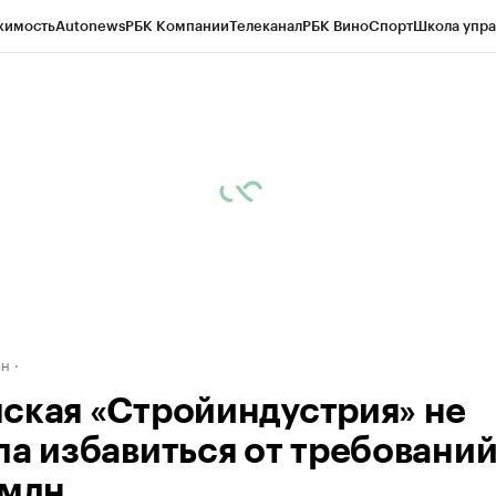
жимость
Autonews
РБК Компании
Телеканал
РБК Вино
Спорт
Школа упра
д
Стиль
Крипто
РБК Бизнес-среда
Дискуссионный клуб
Исследования
К
рагентов
Политика
Экономика
Бизнес
Технологии и медиа
Финансы
Рын
ан
ская «Стройиндустрия» не
ла избавиться от требований
 млн