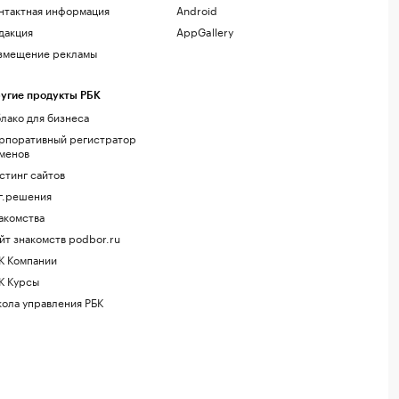
нтактная информация
Android
дакция
AppGallery
змещение рекламы
угие продукты РБК
лако для бизнеса
рпоративный регистратор
менов
стинг сайтов
г.решения
акомства
йт знакомств podbor.ru
К Компании
К Курсы
ола управления РБК