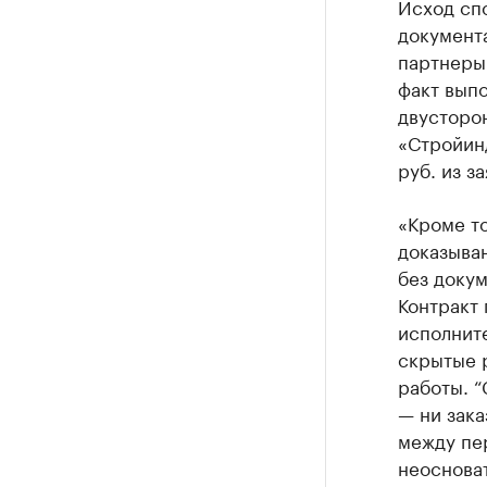
Исход сп
документ
партнеры»
факт вып
двусторо
«Стройин
руб. из з
«Кроме то
доказыва
без докум
Контракт 
исполните
скрытые р
работы. “
— ни зака
между пе
неосноват