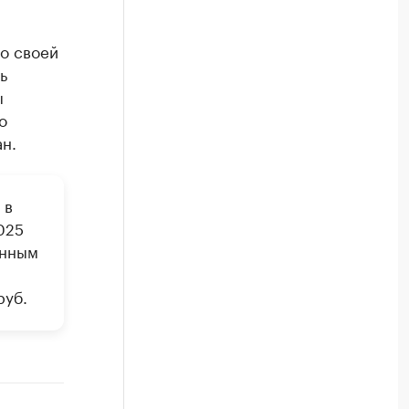
о своей
ь
ы
о
ан.
 в
025
анным
руб.