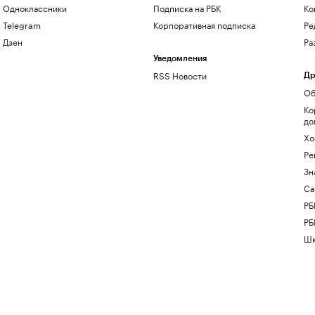
Одноклассники
Подписка на РБК
Ко
Telegram
Корпоративная подписка
Ре
Дзен
Ра
Уведомления
RSS Новости
Др
Об
Ко
до
Хо
Ре
Зн
Са
РБ
РБ
Шк