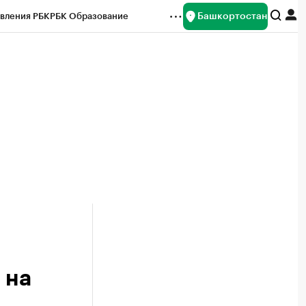
Башкортостан
вления РБК
РБК Образование
редитные рейтинги
Франшизы
Газета
ок наличной валюты
 на