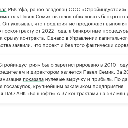
щал
РБК Уфа, ранее владелец ООО «Стройиндустрия»
иматель Павел Семик пытался обжаловать банкротств
 Он указывал, что предприятие продолжает выполнят
 госконтракту от 2022 года, а банкротные процедур
к срыву контракта. Однако в Управлении капитальног
ства заявили, что проект и без того фактически сорв
тройиндустрия» было зарегистрировано в 2010 году
чредителем и директором является Павел Семик. За 2
ганизация
показала
нулевые выручку и прибыль. По д
те госзакупок, крупнейшим заказчиком предприятия
ся ПАО АНК «Башнефть» с 37 контрактами на 597 млн 