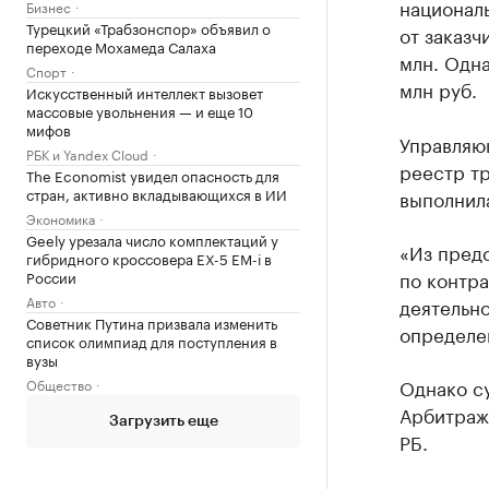
националь
Бизнес
Турецкий «Трабзонспор» объявил о
от заказч
переходе Мохамеда Салаха
млн. Одна
Спорт
млн руб.
Искусственный интеллект вызовет
массовые увольнения — и еще 10
мифов
Управляю
РБК и Yandex Cloud
реестр тр
The Economist увидел опасность для
стран, активно вкладывающихся в ИИ
выполнила
Экономика
Geely урезала число комплектаций у
«Из предс
гибридного кроссовера EX-5 EM-i в
по контра
России
Авто
деятельно
Советник Путина призвала изменить
определе
список олимпиад для поступления в
вузы
Однако с
Общество
Арбитраж
Загрузить еще
РБ.