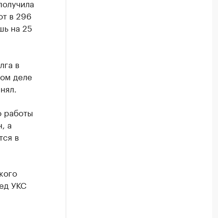
получила
от в 296
шь на 25
лга в
мом деле
нял.
о работы
, а
тся в
кого
ед УКС