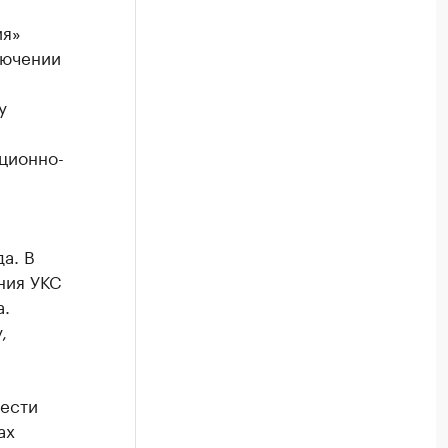
ия»
лючении
у
ционно-
а. В
ния УКС
а.
,
вести
ах