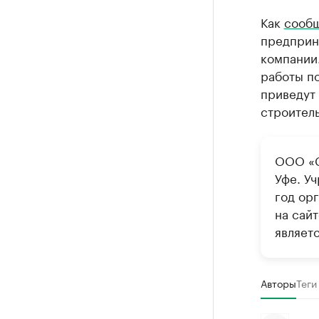
Как
сооб
предприн
компании.
работы по
приведут 
строитель
ООО «С
Уфе. У
год ор
на сай
являет
Авторы
Теги