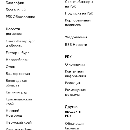
Скрыть баннеры
Биографии
на РБК
База знаний
Подписка на РБК
РБК Образование
Корпоративная
подписка
Новости
регионов
Уведомления
Санкт-Петербург
RSS Новости
и область
Екатеринбург
РБК
Новосибирск
О компании
Омск
Контактная
Башкортостан
информация
Вологодская
Редакция
область
Размещение
Калининград
рекламы
Краснодарский
край
Другие
Нижний
продукты
Новгород
РБК
Пермский край
Облако для
бизнеса
Ростов-на-Дону