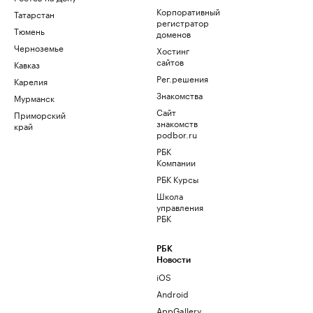
Корпоративный
Татарстан
регистратор
Тюмень
доменов
Черноземье
Хостинг
сайтов
Кавказ
Рег.решения
Карелия
Знакомства
Мурманск
Сайт
Приморский
знакомств
край
podbor.ru
РБК
Компании
РБК Курсы
Школа
управления
РБК
РБК
Новости
iOS
Android
AppGallery