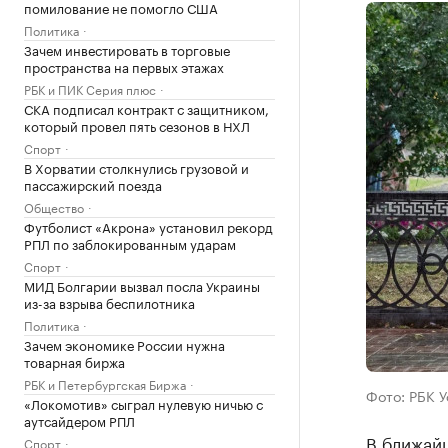
помилование не помогло США
Политика
Зачем инвестировать в торговые
пространства на первых этажах
РБК и ПИК Серия плюс
СКА подписал контракт с защитником,
который провел пять сезонов в НХЛ
Спорт
В Хорватии столкнулись грузовой и
пассажирский поезда
Общество
Футболист «Акрона» установил рекорд
РПЛ по заблокированным ударам
Спорт
МИД Болгарии вызвал посла Украины
из-за взрыва беспилотника
Политика
Зачем экономике России нужна
товарная биржа
РБК и Петербургская Биржа
Фото: РБК 
«Локомотив» сыграл нулевую ничью с
аутсайдером РПЛ
В ближай
Спорт