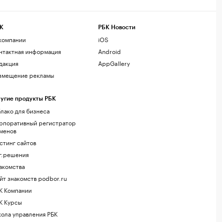
К
РБК Новости
компании
iOS
нтактная информация
Android
дакция
AppGallery
змещение рекламы
угие продукты РБК
лако для бизнеса
рпоративный регистратор
менов
стинг сайтов
г.решения
акомства
йт знакомств podbor.ru
К Компании
К Курсы
ола управления РБК