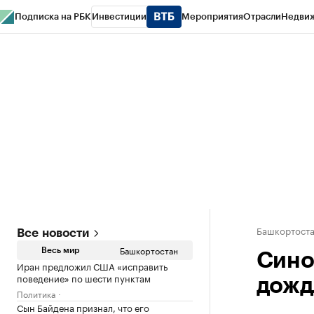
Подписка на РБК
Инвестиции
Мероприятия
Отрасли
Недви
РБК Курсы
РБК Life
Тренды
Визионеры
Национальные проекты
Горо
Спецпроекты СПб
Конференции СПб
Спецпроекты
Проверка конт
Башкортост
Все новости
Башкортостан
Весь мир
Сино
Иран предложил США «исправить
поведение» по шести пунктам
дожд
Политика
Сын Байдена признал, что его