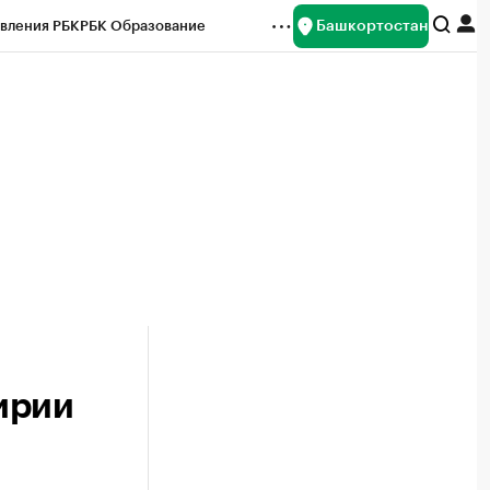
Башкортостан
вления РБК
РБК Образование
редитные рейтинги
Франшизы
Газета
ок наличной валюты
ирии