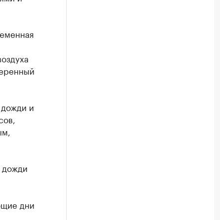
ременная
воздуха
меренный
 дожди и
сов,
ым,
е дожди
ющие дни