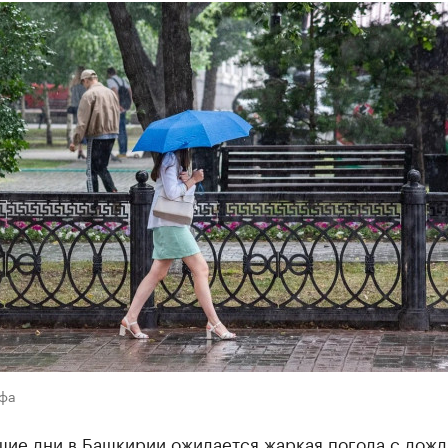
Уфа
шие дни в Башкирии ожидается жаркая погода с дожд