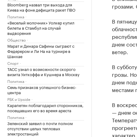
Bloomberg назвал три выхода для
грозами.
Киева на фоне дефицита ракет ПВО
Политика
В пятницу
«Веселый молочник» Уолкер купил
билеты в Стамбул на случай
облачност
выдворения
республи
Общество
днем сост
Марат и Динара Сафины сыграют с
ветер.
Федерером и Ли На на турнире в
Шанхае
Спорт
В суббот
ТАСС узнал о возможности скорого
грозы. Но
визита Уиткоффа и Кушнера в Москву
днем подн
Политика
Семь признаков успешного бизнес-
местами 
центра
РБК и Upside
В воскрес
Карапетян поблагодарил сторонников,
посещавших его во время ареста
— днем он
Политика
Температу
Зеленский заявил о почти полном
прогреетс
отсутствии целых тепловых
электростанций
характер