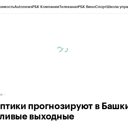
жимость
Autonews
РБК Компании
Телеканал
РБК Вино
Спорт
Школа упра
д
Стиль
Крипто
РБК Бизнес-среда
Дискуссионный клуб
Исследования
К
рагентов
Политика
Экономика
Бизнес
Технологии и медиа
Финансы
Рын
ан
птики прогнозируют в Башк
ливые выходные