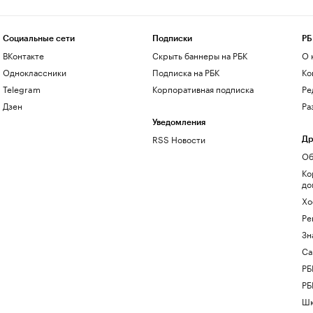
Социальные сети
Подписки
РБ
ВКонтакте
Скрыть баннеры на РБК
О 
Одноклассники
Подписка на РБК
Ко
Telegram
Корпоративная подписка
Ре
Дзен
Ра
Уведомления
RSS Новости
Др
Об
Ко
до
Хо
Ре
Зн
Са
РБ
РБ
Шк