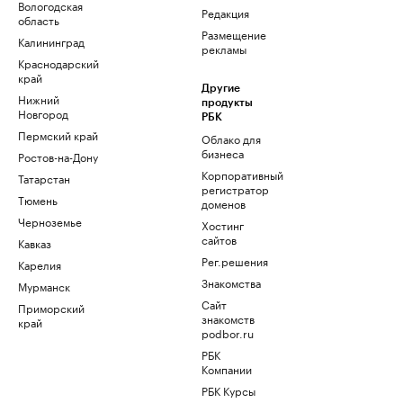
Вологодская
Редакция
область
Размещение
Калининград
рекламы
Краснодарский
край
Другие
Нижний
продукты
Новгород
РБК
Пермский край
Облако для
бизнеса
Ростов-на-Дону
Корпоративный
Татарстан
регистратор
Тюмень
доменов
Черноземье
Хостинг
сайтов
Кавказ
Рег.решения
Карелия
Знакомства
Мурманск
Сайт
Приморский
знакомств
край
podbor.ru
РБК
Компании
РБК Курсы