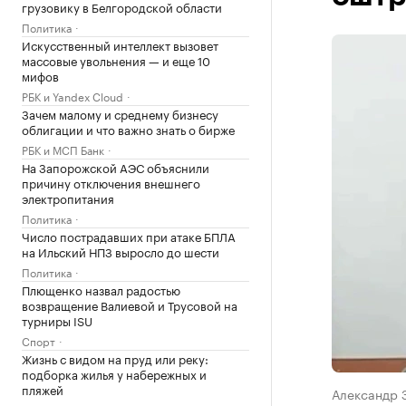
грузовику в Белгородской области
Политика
Искусственный интеллект вызовет
массовые увольнения — и еще 10
мифов
РБК и Yandex Cloud
Зачем малому и среднему бизнесу
облигации и что важно знать о бирже
РБК и МСП Банк
На Запорожской АЭС объяснили
причину отключения внешнего
электропитания
Политика
Число пострадавших при атаке БПЛА
на Ильский НПЗ выросло до шести
Политика
Плющенко назвал радостью
возвращение Валиевой и Трусовой на
турниры ISU
Спорт
Жизнь с видом на пруд или реку:
подборка жилья у набережных и
пляжей
Александр 