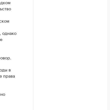
едком
льство
ском
, однако
де
овор.
оды в
е права
рно