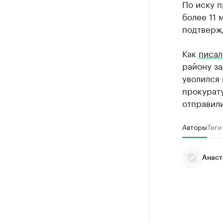
По иску п
более 11 
подтверж
Как
писал
району за
уволился
прокурат
отправили
Авторы
Теги
Анаст