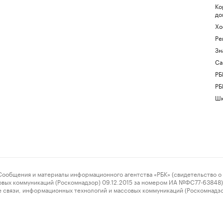
Ко
до
Хо
Ре
Зн
Са
РБ
РБ
Шк
ения и материалы информационного агентства «РБК» (свидетельство о 
овых коммуникаций (Роскомнадзор) 09.12.2015 за номером ИА №ФС77-63848) 
 связи, информационных технологий и массовых коммуникаций (Роскомнадз