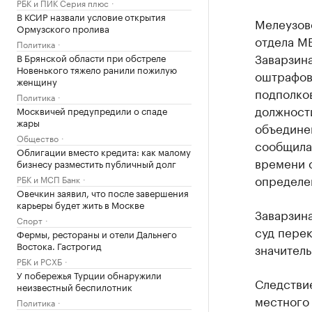
РБК и ПИК Серия плюс
В КСИР назвали условие открытия
Мелеузов
Ормузского пролива
отдела М
Политика
Заварзина
В Брянской области при обстреле
Новенького тяжело ранили пожилую
оштрафова
женщину
подполков
Политика
должност
Москвичей предупредили о спаде
жары
объедине
Общество
сообщила,
Облигации вместо кредита: как малому
времени 
бизнесу разместить публичный долг
определе
РБК и МСП Банк
Овечкин заявил, что после завершения
карьеры будет жить в Москве
Заварзина
Спорт
суд перек
Фермы, рестораны и отели Дальнего
Востока. Гастрогид
значител
РБК и РСХБ
У побережья Турции обнаружили
Следствие
неизвестный беспилотник
местного 
Политика