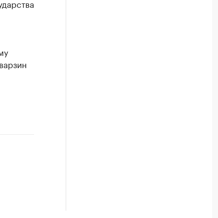
ударства
му
аварзин
а