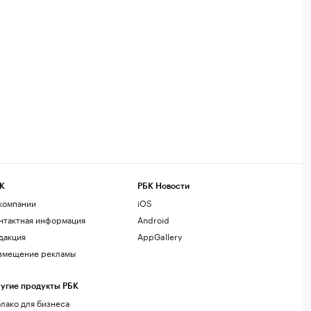
К
РБК Новости
компании
iOS
нтактная информация
Android
дакция
AppGallery
змещение рекламы
угие продукты РБК
лако для бизнеса