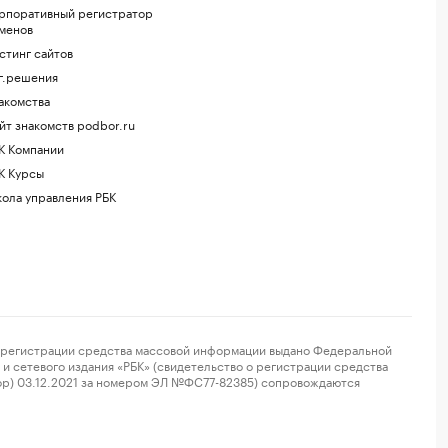
рпоративный регистратор
менов
стинг сайтов
г.решения
акомства
йт знакомств podbor.ru
К Компании
К Курсы
ола управления РБК
регистрации средства массовой информации выдано Федеральной
и сетевого издания «РБК» (свидетельство о регистрации средства
ор) 03.12.2021 за номером ЭЛ №ФС77-82385) сопровождаются