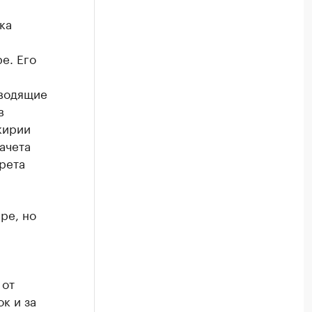
ка
е. Его
оводящие
в
кирии
ачета
рета
ре, но
 от
к и за