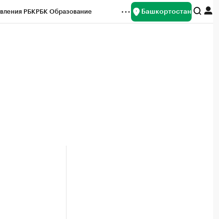
Башкортостан
вления РБК
РБК Образование
редитные рейтинги
Франшизы
Газета
ок наличной валюты