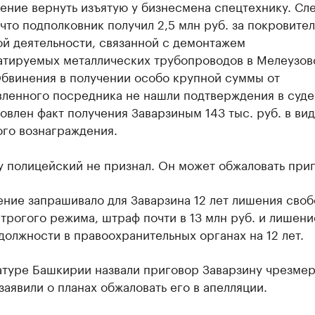
ение вернуть изъятую у бизнесмена спецтехнику. Сл
что подполковник получил 2,5 млн руб. за покровите
ой деятельности, связанной с демонтажем
атируемых металлических трубопроводов в Мелеузов
Обвинения в получении особо крупной суммы от
вленного посредника не нашли подтверждения в суде
овлен факт получения Заварзиным 143 тыс. руб. в ви
ого вознаграждения.
 полицейский не признал. Он может обжаловать приг
ние запрашивало для Заварзина 12 лет лишения своб
трогого режима, штраф почти в 13 млн руб. и лишени
должности в правоохранительных органах на 12 лет.
атуре Башкирии назвали приговор Заварзину чрезме
заявили о планах обжаловать его в апелляции.