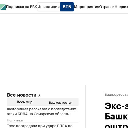
Подписка на РБК
Инвестиции
Мероприятия
Отрасли
Недви
РБК Курсы
РБК Life
Тренды
Визионеры
Национальные проекты
Горо
Спецпроекты СПб
Конференции СПб
Спецпроекты
Проверка конт
Башкортост
Все новости
Башкортостан
Весь мир
Экс-
Федорищев рассказал о последствиях
атаки БПЛА на Самарскую область
Башк
Политика
Трое пострадали при ударе БПЛА по
оштр