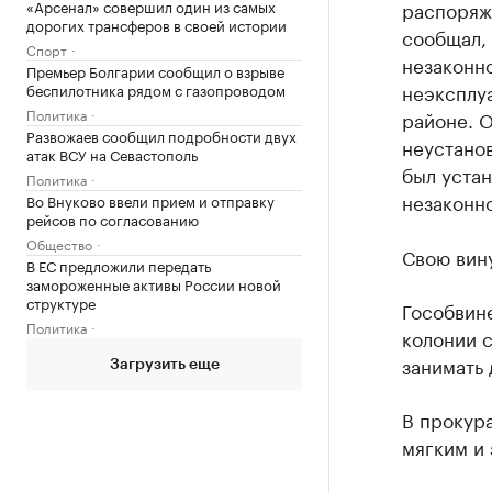
«Арсенал» совершил один из самых
распоряж
дорогих трансферов в своей истории
сообщал, 
Спорт
незаконн
Премьер Болгарии сообщил о взрыве
неэксплу
беспилотника рядом с газопроводом
Политика
районе. 
Развожаев сообщил подробности двух
неустано
атак ВСУ на Севастополь
был устан
Политика
незаконн
Во Внуково ввели прием и отправку
рейсов по согласованию
Общество
Свою вину
В ЕС предложили передать
замороженные активы России новой
структуре
Гособвине
Политика
колонии с
занимать 
Загрузить еще
В прокур
мягким и 