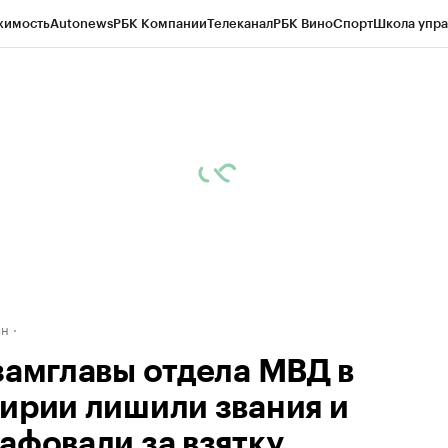
жимость
Autonews
РБК Компании
Телеканал
РБК Вино
Спорт
Школа упра
д
Стиль
Крипто
РБК Бизнес-среда
Дискуссионный клуб
Исследования
К
рагентов
Политика
Экономика
Бизнес
Технологии и медиа
Финансы
Рын
ан
замглавы отдела МВД в
ирии лишили звания и
афовали за взятку