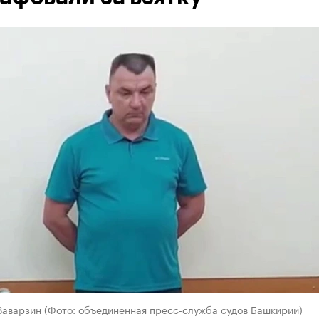
Заварзин (Фото: объединенная пресс-служба судов Башкирии)