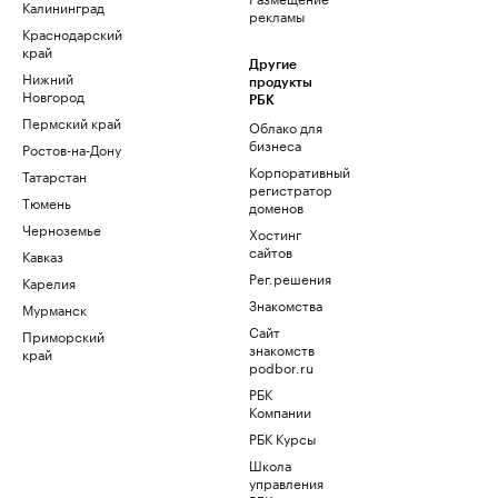
Калининград
рекламы
Краснодарский
край
Другие
Нижний
продукты
Новгород
РБК
Пермский край
Облако для
бизнеса
Ростов-на-Дону
Корпоративный
Татарстан
регистратор
Тюмень
доменов
Черноземье
Хостинг
сайтов
Кавказ
Рег.решения
Карелия
Знакомства
Мурманск
Сайт
Приморский
знакомств
край
podbor.ru
РБК
Компании
РБК Курсы
Школа
управления