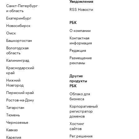
Уведомления
Санкт-Петербург
RSS Новости
и область
Екатеринбург
РБК
Новосибирск
О компании
Омск
Контактная
Башкортостан
информация
Вологодская
Редакция
область
Размещение
Калининград
рекламы
Краснодарский
край
Другие
Нижний
продукты
Новгород
РБК
Пермский край
Облако для
бизнеса
Ростов-на-Дону
Корпоративный
Татарстан
регистратор
Тюмень
доменов
Черноземье
Хостинг
сайтов
Кавказ
Рег.решения
Карелия