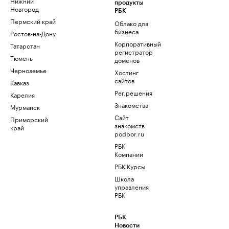
Нижний
продукты
Новгород
РБК
Пермский край
Облако для
бизнеса
Ростов-на-Дону
Корпоративный
Татарстан
регистратор
Тюмень
доменов
Черноземье
Хостинг
сайтов
Кавказ
Рег.решения
Карелия
Знакомства
Мурманск
Сайт
Приморский
знакомств
край
podbor.ru
РБК
Компании
РБК Курсы
Школа
управления
РБК
РБК
Новости