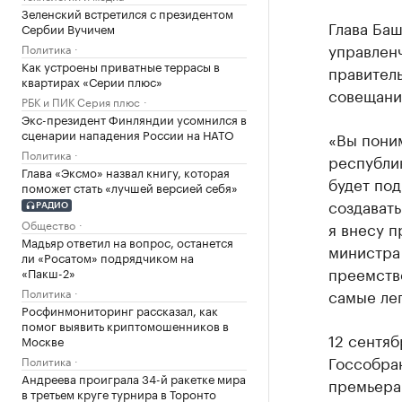
Зеленский встретился с президентом
Глава Ба
Сербии Вучичем
управлен
Политика
Как устроены приватные террасы в
правитель
квартирах «Серии плюс»
совещании
РБК и ПИК Серия плюс
Экс-президент Финляндии усомнился в
сценарии нападения России на НАТО
«Вы поним
Политика
республик
Глава «Эксмо» назвал книгу, которая
будет под
поможет стать «лучшей версией себя»
создавать
РАДИО
Общество
я внесу 
Мадьяр ответил на вопрос, останется
министра 
ли «Росатом» подрядчиком на
преемств
«Пакш-2»
Политика
самые лег
Росфинмониторинг рассказал, как
помог выявить криптомошенников в
12 сентяб
Москве
Госсобра
Политика
Андреева проиграла 34-й ракетке мира
премьера 
в третьем круге турнира в Торонто