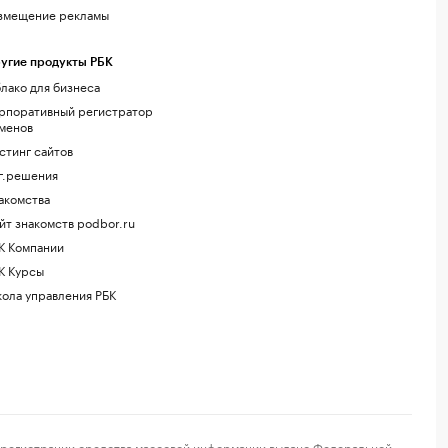
змещение рекламы
угие продукты РБК
лако для бизнеса
рпоративный регистратор
менов
стинг сайтов
г.решения
акомства
йт знакомств podbor.ru
К Компании
К Курсы
ола управления РБК
регистрации средства массовой информации выдано Федеральной