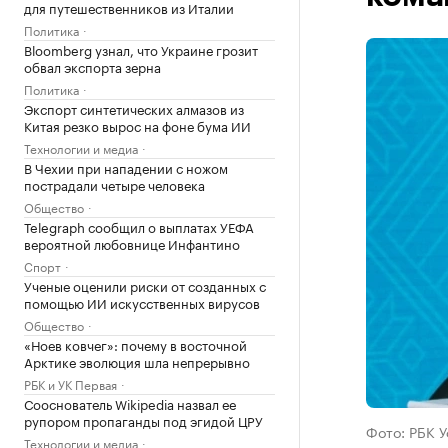
для путешественников из Италии
Политика
Bloomberg узнал, что Украине грозит
обвал экспорта зерна
Политика
Экспорт синтетических алмазов из
Китая резко вырос на фоне бума ИИ
Технологии и медиа
В Чехии при нападении с ножом
пострадали четыре человека
Общество
Telegraph сообщил о выплатах УЕФА
вероятной любовнице Инфантино
Спорт
Ученые оценили риски от созданных с
помощью ИИ искусственных вирусов
Общество
«Ноев ковчег»: почему в восточной
Арктике эволюция шла непрерывно
РБК и УК Первая
Сооснователь Wikipedia назвал ее
рупором пропаганды под эгидой ЦРУ
Фото: РБК 
Технологии и медиа