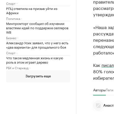
правитель
Спорт
рассматри
РПЦ ответила на призыв уйти из
Африки
утвержде
Политика
Минпромторг сообщил об изучении
«Наша зад
властями идей по поддержке селлеров
WB
рассуждат
Бизнес
переназна
Александр Усик заявил, что у него есть
следующе
«два варианта» для прощального боя
работало»
Спорт
Что такое медленная жизнь и какую
роль в этом играет дерево
Как
писал
РБК и Старквуд
80% голос
избирател
Загрузить еще
Авторы
Теги
Анаст