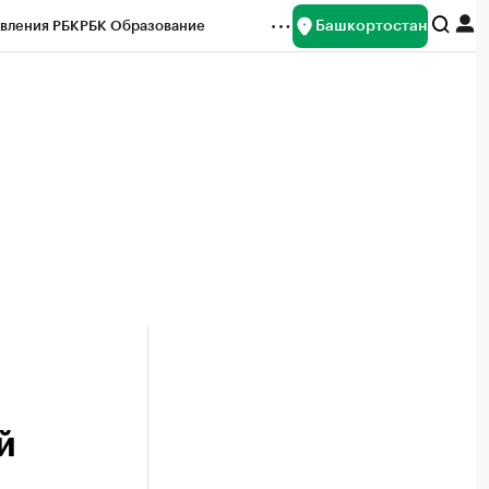
Башкортостан
вления РБК
РБК Образование
редитные рейтинги
Франшизы
Газета
ок наличной валюты
й