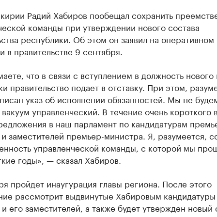
шкирии Радий Хабиров пообещал сохранить преемств
ческой команды при утверждении нового состава
ства республики. Об этом он заявил на оперативном
 в правительстве 9 сентября.
аете, что в связи с вступлением в должность нового
и правительство подает в отставку. При этом, разум
писан указ об исполнении обязанностей. Мы не буде
 вакуум управленческий. В течение очень короткого
предложения в наш парламент по кандидатурам премь
и заместителей премьер-министра. Я, разумеется, 
енность управленческой команды, с которой мы про
кие годы», — сказал Хабиров.
ря пройдет инаугурация главы региона. После этого
ние рассмотрит выдвинутые Хабировым кандидатуры
и его заместителей, а также будет утвержден новый 