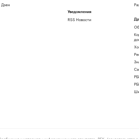
Дзен
Ра
Уведомления
RSS Новости
Др
Об
Ко
до
Хо
Ре
Зн
Са
РБ
РБ
Шк
ения и материалы информационного агентства «РБК» (свидетельство о 