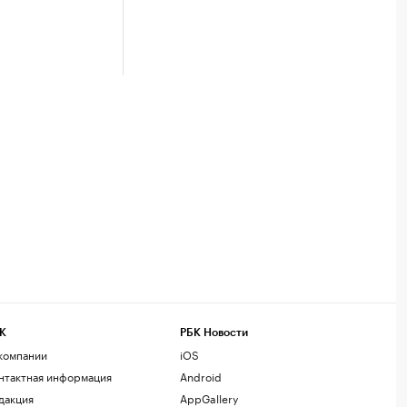
К
РБК Новости
компании
iOS
нтактная информация
Android
дакция
AppGallery