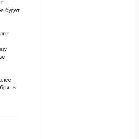
ет
я будет
лго
нцу
ве
олее
бря. В