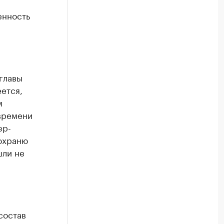
енность
 главы
еется,
м
 времени
ер-
сохраню
шли не
состав