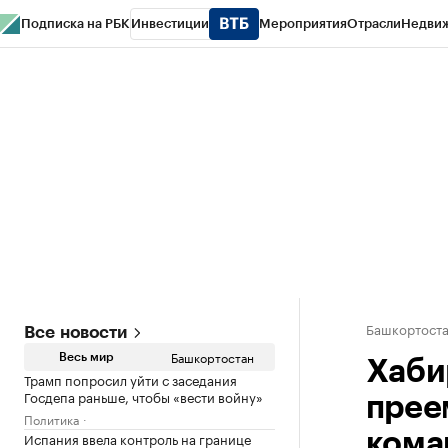
Подписка на РБК
Инвестиции
Мероприятия
Отрасли
Недви
РБК Курсы
РБК Life
Тренды
Визионеры
Национальные проекты
Горо
Спецпроекты СПб
Конференции СПб
Спецпроекты
Проверка конт
Башкортост
Все новости
Башкортостан
Весь мир
Хаби
Трамп попросил уйти с заседания
Госдепа раньше, чтобы «вести войну»
прее
Политика
Испания ввела контроль на границе
кома