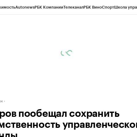
жимость
Autonews
РБК Компании
Телеканал
РБК Вино
Спорт
Школа упра
д
Стиль
Крипто
РБК Бизнес-среда
Дискуссионный клуб
Исследования
К
рагентов
Политика
Экономика
Бизнес
Технологии и медиа
Финансы
Рын
ан
ров пообещал сохранить
мственность управленческо
нды