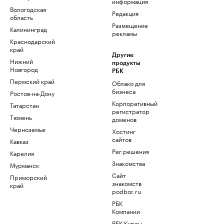
информация
Вологодская
Редакция
область
Размещение
Калининград
рекламы
Краснодарский
край
Другие
Нижний
продукты
Новгород
РБК
Пермский край
Облако для
бизнеса
Ростов-на-Дону
Корпоративный
Татарстан
регистратор
Тюмень
доменов
Черноземье
Хостинг
сайтов
Кавказ
Рег.решения
Карелия
Знакомства
Мурманск
Сайт
Приморский
знакомств
край
podbor.ru
РБК
Компании
РБК Курсы