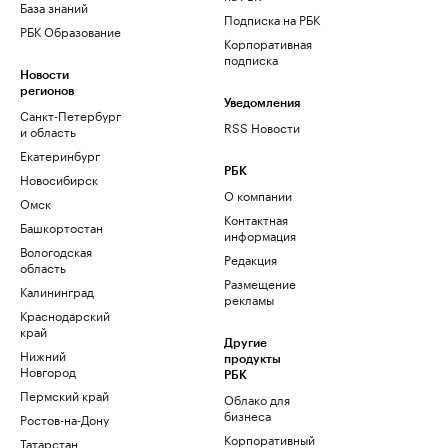
База знаний
Подписка на РБК
РБК Образование
Корпоративная
подписка
Новости
регионов
Уведомления
Санкт-Петербург
RSS Новости
и область
Екатеринбург
РБК
Новосибирск
О компании
Омск
Контактная
Башкортостан
информация
Вологодская
Редакция
область
Размещение
Калининград
рекламы
Краснодарский
край
Другие
Нижний
продукты
Новгород
РБК
Пермский край
Облако для
бизнеса
Ростов-на-Дону
Корпоративный
Татарстан