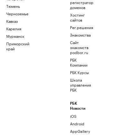
регистратор
Тюмень
доменов
Черноземье
Хостинг
сайтов
Кавказ
Рег.решения
Карелия
Знакомства
Мурманск
Сайт
Приморский
знакомств
край
podbor.ru
РБК
Компании
РБК Курсы
Школа
управления
РБК
РБК
Новости
iOS
Android
AppGallery