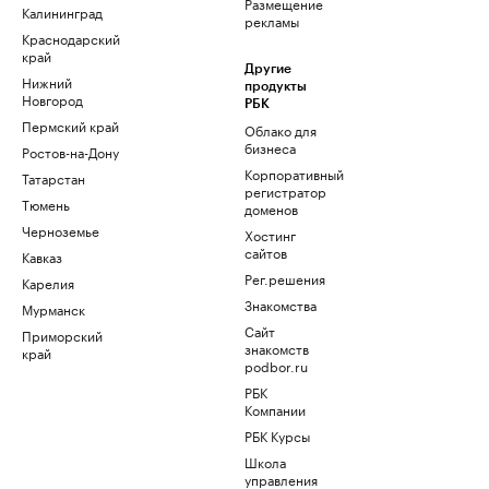
Размещение
Калининград
рекламы
Краснодарский
край
Другие
Нижний
продукты
Новгород
РБК
Пермский край
Облако для
бизнеса
Ростов-на-Дону
Корпоративный
Татарстан
регистратор
Тюмень
доменов
Черноземье
Хостинг
сайтов
Кавказ
Рег.решения
Карелия
Знакомства
Мурманск
Сайт
Приморский
знакомств
край
podbor.ru
РБК
Компании
РБК Курсы
Школа
управления