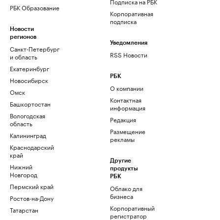
Подписка на РБК
РБК Образование
Корпоративная
подписка
Новости
регионов
Уведомления
Санкт-Петербург
RSS Новости
и область
Екатеринбург
РБК
Новосибирск
О компании
Омск
Контактная
Башкортостан
информация
Вологодская
Редакция
область
Размещение
Калининград
рекламы
Краснодарский
край
Другие
Нижний
продукты
Новгород
РБК
Пермский край
Облако для
бизнеса
Ростов-на-Дону
Корпоративный
Татарстан
регистратор