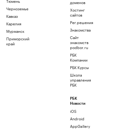
Тюмень
доменов
Черноземье
Хостинг
сайтов
Кавказ
Рег.решения
Карелия
Знакомства
Мурманск
Сайт
Приморский
знакомств
край
podbor.ru
РБК
Компании
РБК Курсы
Школа
управления
РБК
РБК
Новости
iOS
Android
AppGallery