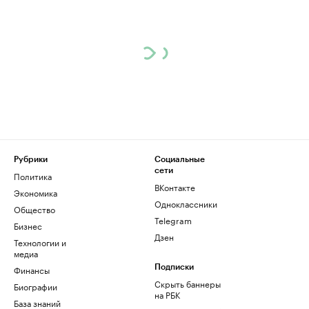
Рубрики
Социальные
сети
Политика
ВКонтакте
Экономика
Одноклассники
Общество
Telegram
Бизнес
Дзен
Технологии и
медиа
Финансы
Подписки
Скрыть баннеры
Биографии
на РБК
База знаний