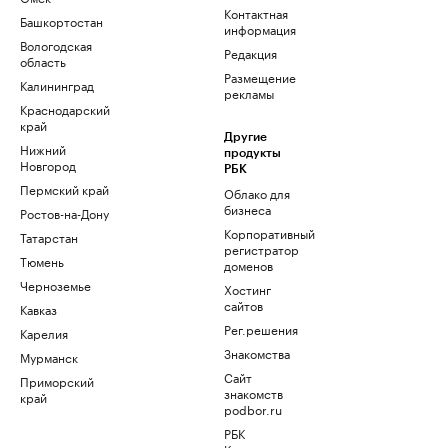
Контактная
Башкортостан
информация
Вологодская
Редакция
область
Размещение
Калининград
рекламы
Краснодарский
край
Другие
Нижний
продукты
Новгород
РБК
Пермский край
Облако для
бизнеса
Ростов-на-Дону
Корпоративный
Татарстан
регистратор
Тюмень
доменов
Черноземье
Хостинг
сайтов
Кавказ
Рег.решения
Карелия
Знакомства
Мурманск
Сайт
Приморский
знакомств
край
podbor.ru
РБК